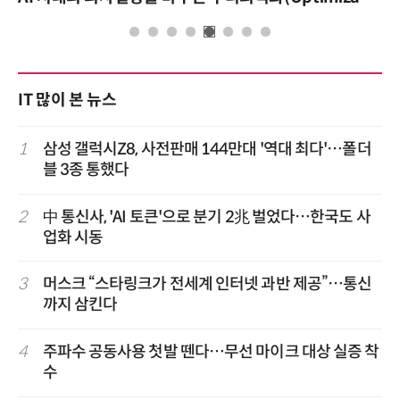
IT 많이 본 뉴스
1
삼성 갤럭시Z8, 사전판매 144만대 '역대 최다'…폴더
블 3종 통했다
2
中 통신사, 'AI 토큰'으로 분기 2兆 벌었다…한국도 사
업화 시동
3
머스크 “스타링크가 전세계 인터넷 과반 제공”…통신
까지 삼킨다
4
주파수 공동사용 첫발 뗀다…무선 마이크 대상 실증 착
수