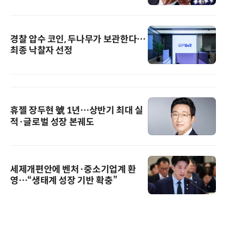
경찰 압수 코인, 두나무가 보관한다…
최종 낙찰자 선정
휴젤 장두현 號 1년…상반기 최대 실
적·글로벌 성장 본궤도
세제개편안에 벤처·중소기업계 환
영…“생태계 성장 기반 확충”