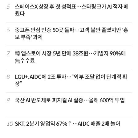
5
스페이스X 상장 후 첫 성적표…스타링크가 AI 적자 메
웠다
6
중고폰 안심 인증 50곳 돌파…고객 불안 줄였지만 '홍
보 부족' 과제
7
韓 앱스토어 시장 5년 만에 38조원…개발자 90%에
無수수료
8
LGU+, AIDC에 2조 투자…“외부 조달 없이 단계적 확
장”
9
국산 AI 반도체로 피지컬 AI 실증…올해 600억 투입
10
SKT, 2분기 영업익 67%↑…AIDC 매출 2배 늘어