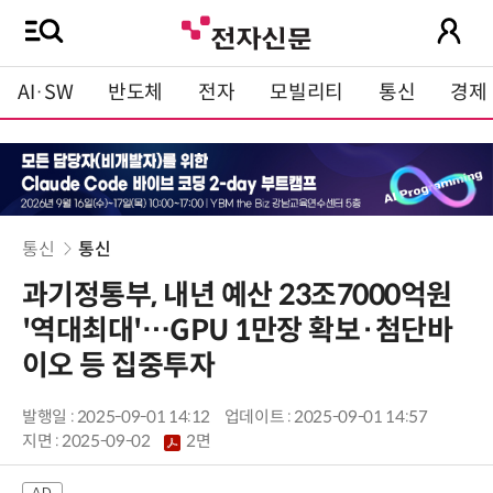
AI·SW
반도체
전자
모빌리티
통신
경제
통신
통신
과기정통부, 내년 예산 23조7000억원
'역대최대'…GPU 1만장 확보·첨단바
이오 등 집중투자
발행일 : 2025-09-01 14:12
업데이트 : 2025-09-01 14:57
지면 :
2025-09-02
2면