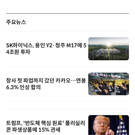
주요뉴스
SK하이닉스, 용인 Y2·청주 M17에 5
4조원 투자
창사 첫 파업까지 갔던 카카오…연봉
6.3% 인상 합의
트럼프, '반도체 핵심 원료' 폴리실리
콘 파생상품에 15% 관세