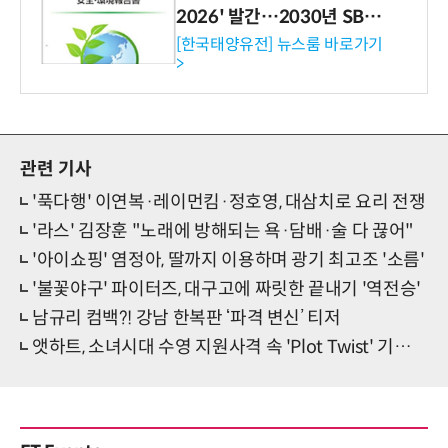
2026' 발간…2030년 SBT
수준 온실가스 감축 추진
[한국태양유전] 뉴스룸 바로가기
>
관련 기사
'푹다행' 이연복·레이먼킴·정호영, 대삼치로 요리 전쟁
'라스' 김장훈 "노래에 방해되는 욕·담배·술 다 끊어"
'아이쇼핑' 염정아, 딸까지 이용하며 광기 최고조 '소름'
'불꽃야구' 파이터즈, 대구고에 짜릿한 끝내기 '역전승'
남규리 컴백?! 강남 한복판 ‘파격 변신’ 티저
앳하트, 소녀시대 수영 지원사격 속 'Plot Twist' 기대 증폭