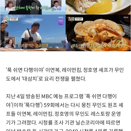
‘푹 쉬면 다행이야’ 이연복, 레이먼킴, 정호영 셰프가 무인
도에서 ‘대삼치’로 요리 전쟁을 펼쳤다.
지난 4일 방송된 MBC 예능 프로그램 ‘푹 쉬면 다행이
야’(이하 ‘푹다행’) 59회에서는 다시 뭉친 무인도 원조 셰
프들 이연복, 레이먼킴, 정호영의 무인도 레스토랑 운영
기가 그려졌다. 시청률 조사 기관 닐슨코리아에 따르면