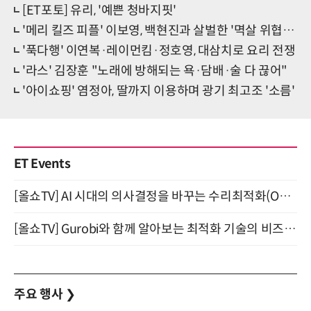
[ET포토] 유리, '예쁜 청바지핏'
'메리 킬즈 피플' 이보영, 백현진과 살벌한 '멱살 위협 대치'
'푹다행' 이연복·레이먼킴·정호영, 대삼치로 요리 전쟁
'라스' 김장훈 "노래에 방해되는 욕·담배·술 다 끊어"
'아이쇼핑' 염정아, 딸까지 이용하며 광기 최고조 '소름'
ET Events
[올쇼TV] AI 시대의 의사결정을 바꾸는 수리최적화(Optimization) 소개 (8/20 생방송)
[올쇼TV] Gurobi와 함께 알아보는 최적화 기술의 비즈니스 활용 (8월 20일 생방송)
주요 행사
❯