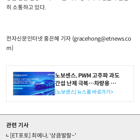
히 소통하고 있다.
전자신문인터넷 홍은혜 기자 (gracehong@etnews.co
m)
노보센스, PWM 고주파 과도
간섭 난제 극복…차량용 전
류 감지 증폭기
[노보센스] 뉴스룸 바로가기>
관련 기사
[ET포토] 최예나, '상큼발랄~'