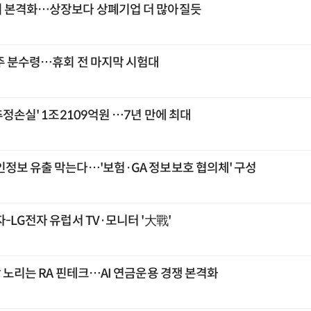
시 본격화…상장보다 상폐기업 더 많아질듯
주 분수령…휴회 전 마지막 시험대
추정손실' 1조2109억원 …7년 만에 최대
인정보 유출 막는다…'보험·GA 정보보호 협의체' 구성
-LG전자 유럽서 TV·모니터 '大戰'
 노리는 RA 핀테크…AI 연금운용 경쟁 본격화