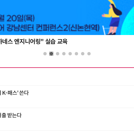
하네스 엔지니어링" 실습 교육
K-패스' 쓴다
대출 받는다