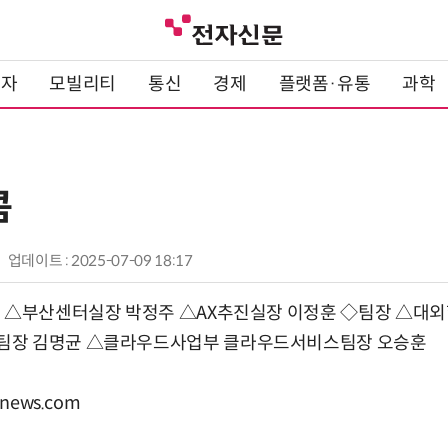
전자
모빌리티
통신
경제
플랫폼·유통
과학
콤
업데이트 : 2025-07-09 18:17
장 △부산센터실장 박정주 △AX추진실장 이정훈 ◇팀장 △대
팀장 김명균 △클라우드사업부 클라우드서비스팀장 오승훈
news.com