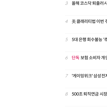
3
올해 코스닥 퇴출러
4
美 클래리티법 이번 
5
5대 은행 회수불능 '
6
단독
보험 소비자 개
7
'게이밍위크' 삼성전자
8
500조 퇴직연금 시장