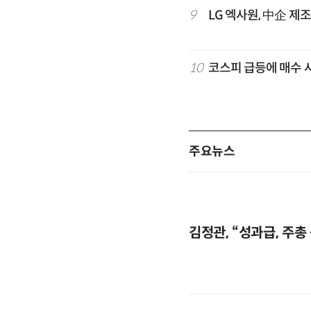
9
LG 엑사원, 中企 제
10
코스피 급등에 매수 
주요뉴스
김정관, “성과급, 주총