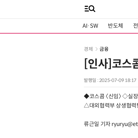
AI·SW
반도체
경제
금융
[인사]코스
발행일 : 2025-07-09 18:17
◆코스콤 〈신임〉 ◇실
△대외협력부 상생협력
류근일 기자 ryuryu@et