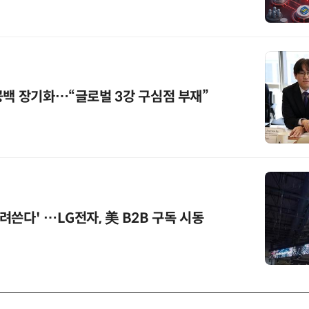
공백 장기화…“글로벌 3강 구심점 부재”
쓴다' …LG전자, 美 B2B 구독 시동