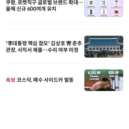
쿠팡, 로켓직구 글로벌 브랜드 확대…
올해 신규 600여개 유치
'李대통령 핵심 참모' 김상호 靑 춘추
관장, 사직서 제출…수리 여부 미정
속보
코스닥, 매수 사이드카 발동