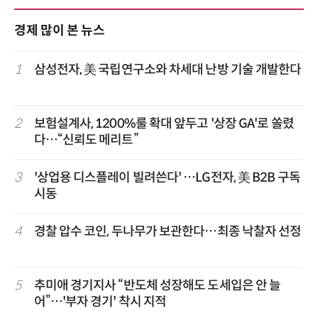
경제 많이 본 뉴스
1
삼성전자, 美 국립연구소와 차세대 난방 기술 개발한다
2
보험설계사, 1200%룰 확대 앞두고 '상장 GA'로 쏠렸
다…“신뢰도 메리트”
3
'상업용 디스플레이 빌려쓴다' …LG전자, 美 B2B 구독
시동
4
경찰 압수 코인, 두나무가 보관한다…최종 낙찰자 선정
5
추미애 경기지사 “반도체 성장해도 도세입은 안 늘
어”…'부자 경기' 착시 지적