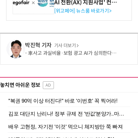
AI 전환(AX) 지원사업' 컨소
시엄 선정
[위고페어] 뉴스룸 바로가기>
박진혁 기자
기사 더보기
車사고 과실비율·보험 광고 AI가 심의한다…손보협회, 분석 시스템 구축
놓치면 아쉬운 정보
AD