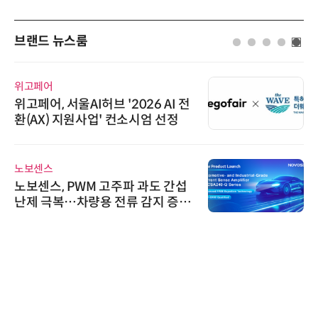
브랜드 뉴스룸
고페어
인아그
페어, 서울AI허브 '2026 AI 전
'자동
(AX) 지원사업' 컨소시엄 선정
인아그
어 개
보센스
비쉐이
보센스, PWM 고주파 과도 간섭
비쉐이
제 극복…차량용 전류 감지 증폭
원하는
신기 
다래전
다래전
026
스 미
교두