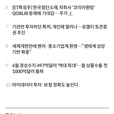
6
[ET특징주] 한국첨단소재, 자회사 '코리아퀀텀'
QOBLIB 등재에 기대감… 주가 上
7
기관만 투자하던 특허, 개인에 열리나…로열티 토큰증
권 추진
8
세제개편안에 벤처·중소기업계 환영…“생태계 성장
기반 확충”
9
6월 경상수지 497억달러 '역대 최대'…월 상품수출 첫
1000억달러 돌파
10
마이데이터 투자·보험 정확도 높인다