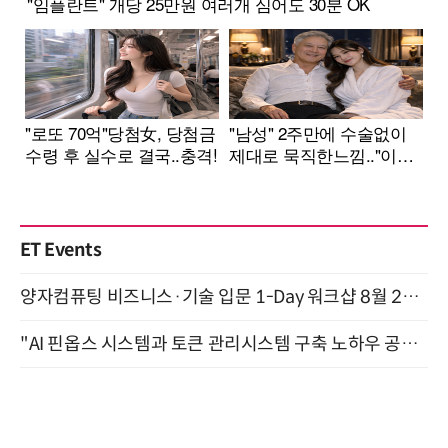
ET Events
양자컴퓨팅 비즈니스·기술 입문 1-Day 워크샵 8월 28일 개최
"AI 핀옵스 시스템과 토큰 관리시스템 구축 노하우 공개" 잠실 한국광고문화회관 2층 대회의실 (8/21)