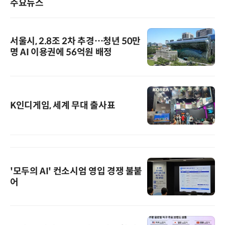
주요뉴스
서울시, 2.8조 2차 추경…청년 50만
명 AI 이용권에 56억원 배정
K인디게임, 세계 무대 출사표
'모두의 AI' 컨소시엄 영입 경쟁 불붙
어