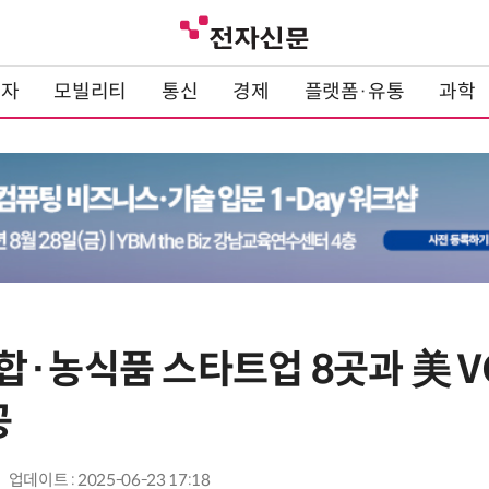
전자
모빌리티
통신
경제
플랫폼·유통
과학
·농식품 스타트업 8곳과 美 VC
공
업데이트 : 2025-06-23 17:18