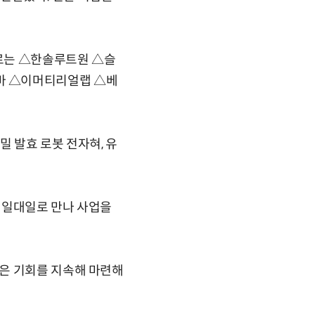
로는 △한솔루트원 △슬
바 △이머티리얼랩 △베
 발효 로봇 전자혀, 유
 일대일로 만나 사업을
은 기회를 지속해 마련해