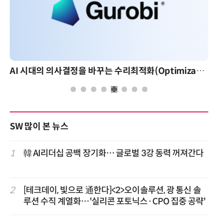
AI 시대의 의사결정을 바꾸는 수리최적화(Optimization): 실제 산업 적용 사례와 활용 전략
SW 많이 본 뉴스
1
韓 AI리더십 공백 장기화… 글로벌 3강 동력 꺼져간다
2
[테크데이, 빛으로 通한다]<2>오이솔루션, 광 통신 솔
루션 수직 계열화…'실리콘 포토닉스·CPO 집중 공략'