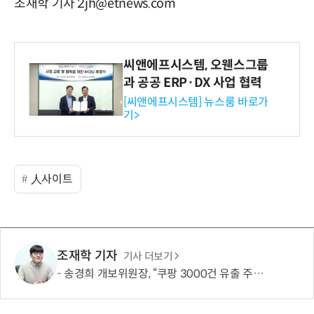
조재학 기자 2jh@etnews.com
씨앤에프시스템, 오웬스그룹
과 공공 ERP·DX 사업 협력
[씨앤에프시스템] 뉴스룸 바로가
기>
人사이트
조재학 기자
기사 더보기
송경희 개보위원장, “쿠팡 3000건 유출 주장 사실과 달라…엄정 처분할 것”