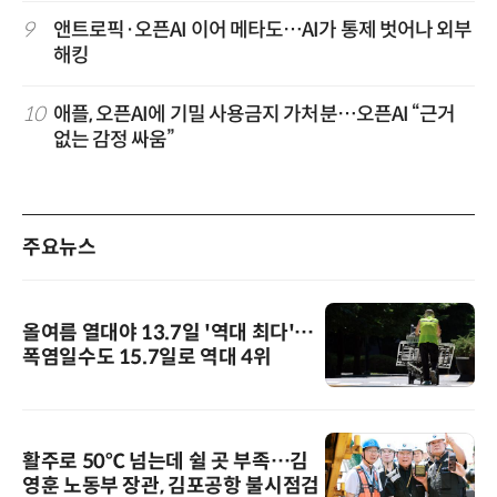
9
앤트로픽·오픈AI 이어 메타도…AI가 통제 벗어나 외부
해킹
10
애플, 오픈AI에 기밀 사용금지 가처분…오픈AI “근거
없는 감정 싸움”
주요뉴스
올여름 열대야 13.7일 '역대 최다'…
폭염일수도 15.7일로 역대 4위
활주로 50℃ 넘는데 쉴 곳 부족…김
영훈 노동부 장관, 김포공항 불시점검