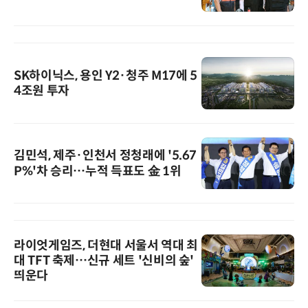
SK하이닉스, 용인 Y2·청주 M17에 5
4조원 투자
김민석, 제주·인천서 정청래에 '5.67
P%'차 승리…누적 득표도 金 1위
라이엇게임즈, 더현대 서울서 역대 최
대 TFT 축제…신규 세트 '신비의 숲'
띄운다