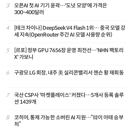
3
오픈AI 첫 AI 기기 윤곽…'도넛 모양'에 가격은
300~400달러
4
[테크 차이나] DeepSeek V4 Flash 1위… 중국 모델 강
세 지속(OpenRouter 주간 AI 모델 사용량 순위)
5
[르포] 정부 GPU 7656장 운영 최전선…'NHN 팩토리
X' 가보니
6
구광모 LG 회장, 내주 美 실리콘밸리서 젠슨 황 재회동
7
국산 CSP사 '마켓플레이스' 커졌다…5개사 등록 솔루
션 1439개
8
코히어, 통제 가능한 소버린 AI 지원…“韓이 아태 승부
처”