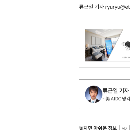
류근일 기자 ryuryu@et
류근일 기자
美 AIDC 
놓치면 아쉬운 정보
AD