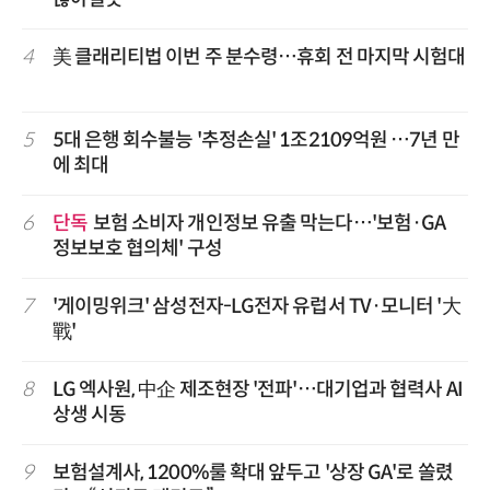
4
美 클래리티법 이번 주 분수령…휴회 전 마지막 시험대
5
5대 은행 회수불능 '추정손실' 1조2109억원 …7년 만
에 최대
6
단독
보험 소비자 개인정보 유출 막는다…'보험·GA
정보보호 협의체' 구성
7
'게이밍위크' 삼성전자-LG전자 유럽서 TV·모니터 '大
戰'
8
LG 엑사원, 中企 제조현장 '전파'…대기업과 협력사 AI
상생 시동
9
보험설계사, 1200%룰 확대 앞두고 '상장 GA'로 쏠렸