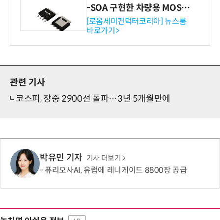
-SOA 구현한 차량용 MOSF
ET 개발
[로옴세미컨덕터코리아] 뉴스룸
바로가기>
관련 기사
코스피, 장중 2900선 돌파…3년 5개월만에
박유민 기자
기사 더보기
퓨리오사AI, 유럽에 레니게이드 8800장 공급