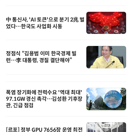
中 통신사, 'AI 토큰'으로 분기 2兆 벌
었다…한국도 사업화 시동
정점식 “김용범 이미 한국경제 빌
런…李 대통령, 경질 결단해야”
폭염 장기화에 전력수요 '역대 최대'
97.1GW 경신 촉각…김성환 기후장
관, 긴급 점검
[르포] 정부 GPU 7656장 운영 최전