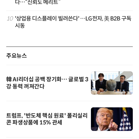
다…“신뢰도 메리트”
10
'상업용 디스플레이 빌려쓴다' …LG전자, 美 B2B 구독
시동
주요뉴스
韓 AI리더십 공백 장기화… 글로벌 3
강 동력 꺼져간다
트럼프, '반도체 핵심 원료' 폴리실리
콘 파생상품에 15% 관세