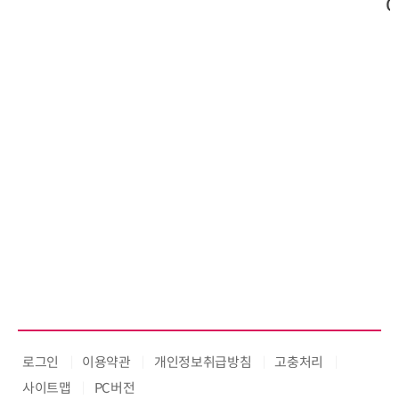
026'서 글로벌 빅파마와의 비즈니
스 미팅 지원…K-바이오 해외 진출
교두보 확보
로그인
이용약관
개인정보취급방침
고충처리
사이트맵
PC버전