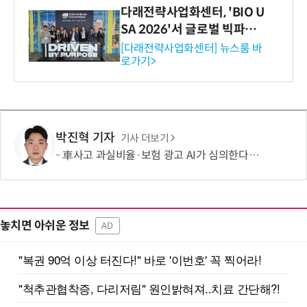
다래전략사업화센터, 'BIO U
SA 2026'서 글로벌 빅파마
와의 비즈니스 미팅 지원…K
[다래전략사업화센터] 뉴스룸 바
로가기>
-바이오 해외 진출 교두보 확
보
박진혁 기자
기사 더보기
車사고 과실비율·보험 광고 AI가 심의한다…손보협회, 분석 시스템 구축
놓치면 아쉬운 정보
AD