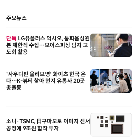
주요뉴스
단독
LG유플러스 익시오, 통화음성원
본 제한적 수집…보이스피싱 탐지 고
도화 활용
'사우디판 올리브영' 화이츠 한국 온
다…K-뷰티 찾아 현지 유통사 20곳
총출동
소니·TSMC, 日구마모토 이미지 센서
공정에 9조원 합작 투자