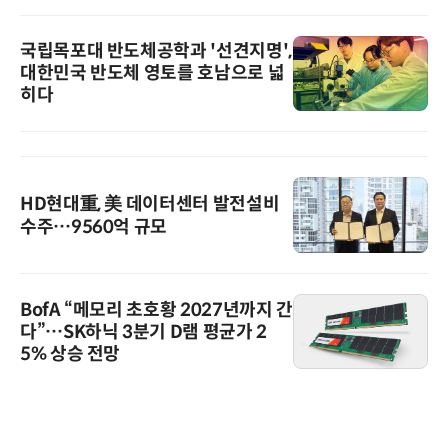
국립목포대 반도체공학과 '선견지명',
대한민국 반도체 영토를 호남으로 넓
히다
HD현대重, 美 데이터센터 발전설비
수주…9560억 규모
BofA “메모리 초호황 2027년까지 간
다”…SK하닉 3분기 D램 평균가 2
5% 상승 전망