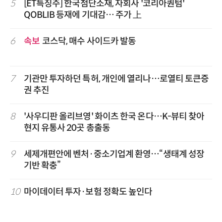
5
[ET특징주] 한국첨단소재, 자회사 '코리아퀀텀'
QOBLIB 등재에 기대감… 주가 上
6
속보
코스닥, 매수 사이드카 발동
7
기관만 투자하던 특허, 개인에 열리나…로열티 토큰증
권 추진
8
'사우디판 올리브영' 화이츠 한국 온다…K-뷰티 찾아
현지 유통사 20곳 총출동
9
세제개편안에 벤처·중소기업계 환영…“생태계 성장
기반 확충”
10
마이데이터 투자·보험 정확도 높인다