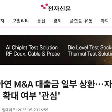
전자
모빌리티
통신
경제
플랫폼·유통
과학
려아연 M&A 대출금 일부 상환…
 확대 여부 '관심'
업데이트 : 2025-05-23 16:55