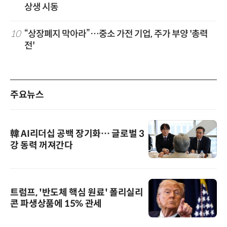
상생 시동
10
“상장폐지 막아라”…중소 가전 기업, 주가 부양 '총력
전'
주요뉴스
韓 AI리더십 공백 장기화… 글로벌 3
강 동력 꺼져간다
트럼프, '반도체 핵심 원료' 폴리실리
콘 파생상품에 15% 관세