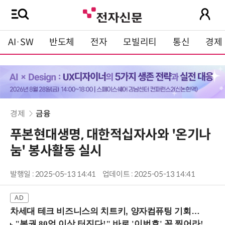
AI·SW
반도체
전자
모빌리티
통신
경제
경제
금융
푸본현대생명, 대한적십자사와 '온기나
눔' 봉사활동 실시
발행일 : 2025-05-13 14:41
업데이트 : 2025-05-13 14:41
차세대 테크 비즈니스의 치트키, 양자컴퓨팅 기회를 선점하라! (8/28 강남역)