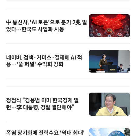
中 통신사, 'AI 토큰'으로 분기 2兆 벌
었다…한국도 사업화 시동
네이버, 검색·커머스·결제에 AI 적
용…'풀 퍼널' 수익화 강화
정점식 “김용범 이미 한국경제 빌
런…李 대통령, 경질 결단해야”
폭염 장기화에 전력수요 '역대 최대'