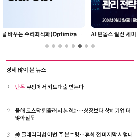
AI 핀옵스 실전 세미나: 폭증하는 AI 토큰 비용 관리 전략
경제 많이 본 뉴스
1
단독
쿠팡에서 카드대출 받는다
2
올해 코스닥 퇴출러시 본격화…상장보다 상폐기업 더
많아질듯
3
美 클래리티법 이번 주 분수령…휴회 전 마지막 시험대