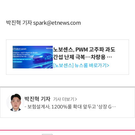
박진혁 기자 spark@etnews.com
노보센스, PWM 고주파 과도
간섭 난제 극복…차량용 전
류 감지 증폭기
[노보센스] 뉴스룸 바로가기>
박진혁 기자
기사 더보기
보험설계사, 1200%룰 확대 앞두고 '상장 GA'로 쏠렸다…“신뢰도 메리트”