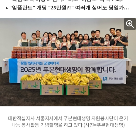
대한적십자사 서울지사에서 푸본현대생명 자원봉사단이 온기
나눔 봉사활동 기념촬영을 하고 있다.(사진=푸본현대생명)