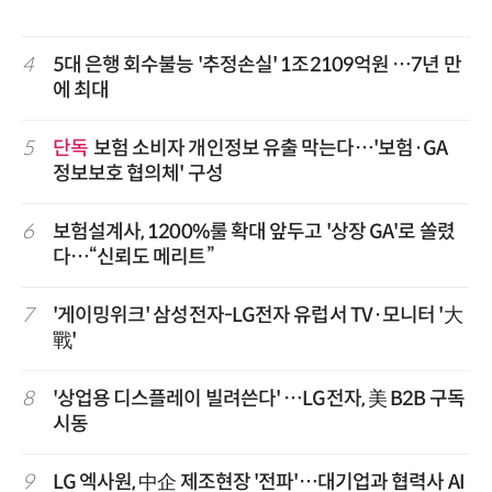
4
5대 은행 회수불능 '추정손실' 1조2109억원 …7년 만
에 최대
5
단독
보험 소비자 개인정보 유출 막는다…'보험·GA
정보보호 협의체' 구성
6
보험설계사, 1200%룰 확대 앞두고 '상장 GA'로 쏠렸
다…“신뢰도 메리트”
7
'게이밍위크' 삼성전자-LG전자 유럽서 TV·모니터 '大
戰'
8
'상업용 디스플레이 빌려쓴다' …LG전자, 美 B2B 구독
시동
9
LG 엑사원, 中企 제조현장 '전파'…대기업과 협력사 AI