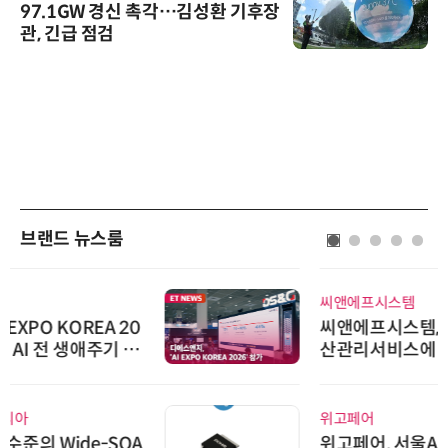
97.1GW 경신 촉각…김성환 기후장
관, 긴급 점검
브랜드 뉴스룸
씨앤에프시스템
씨앤에프시스템, 국민연금 치매재
산관리서비스에 ALL# ERP 공급
위고페어
위고페어, 서울AI허브 '2026 AI 전