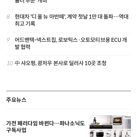
뮬러 부문' 개최
8
현대차 '디 올 뉴 아반떼', 계약 첫날 1만 대 돌파…역대
최고 기록
9
어드밴텍-넥스트칩, 로보틱스·오토모티브용 ECU 개
발 협력
10
中 샤오펑, 광저우 본사로 딜러사 10곳 초청
주요뉴스
가전 패러다임 바뀐다…파나소닉도
구독사업