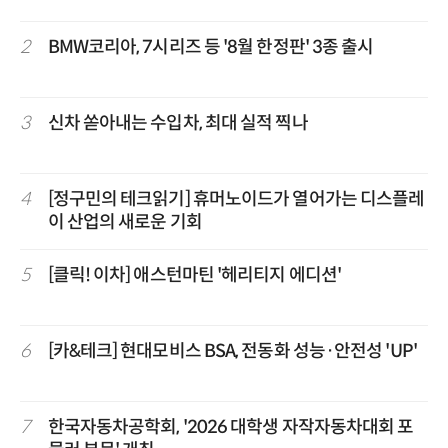
2
BMW코리아, 7시리즈 등 '8월 한정판' 3종 출시
3
신차 쏟아내는 수입차, 최대 실적 찍나
4
[정구민의 테크읽기] 휴머노이드가 열어가는 디스플레
이 산업의 새로운 기회
5
[클릭! 이차] 애스턴마틴 '헤리티지 에디션'
6
[카&테크] 현대모비스 BSA, 전동화 성능·안전성 'UP'
7
한국자동차공학회, '2026 대학생 자작자동차대회 포