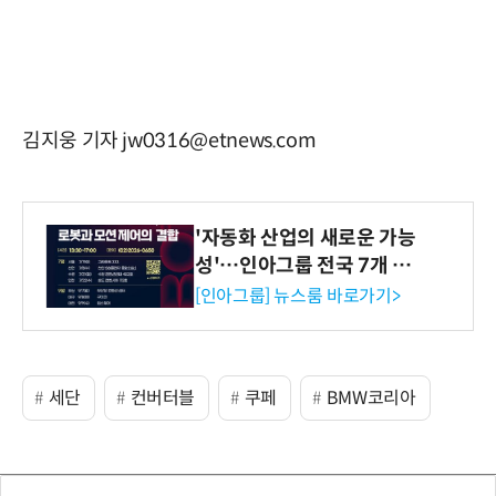
김지웅 기자 jw0316@etnews.com
'자동화 산업의 새로운 가능
성'…인아그룹 전국 7개 도
시 세미나 페어 개최
[인아그룹] 뉴스룸 바로가기>
세단
컨버터블
쿠페
BMW코리아