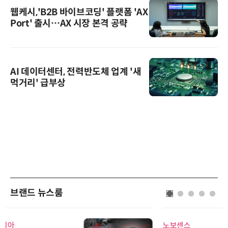
웹케시,'B2B 바이브코딩' 플랫폼 'AX
Port' 출시…AX 시장 본격 공략
AI 데이터센터, 전력반도체 업계 '새
먹거리' 급부상
브랜드 뉴스룸
노보센스