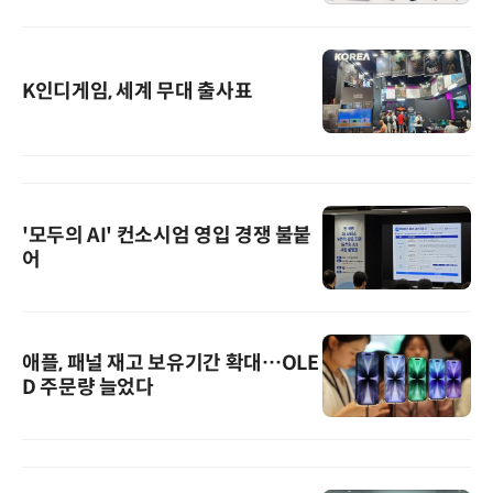
K인디게임, 세계 무대 출사표
'모두의 AI' 컨소시엄 영입 경쟁 불붙
어
애플, 패널 재고 보유기간 확대…OLE
D 주문량 늘었다