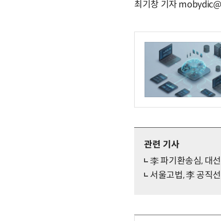
최기창 기자 mobydic@e
관련 기사
李 파기환송심, 대선
서울고법, 李 공직선