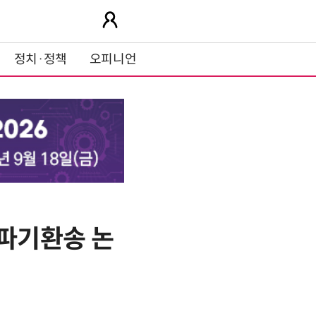
정치·정책
오피니언
파기환송 논