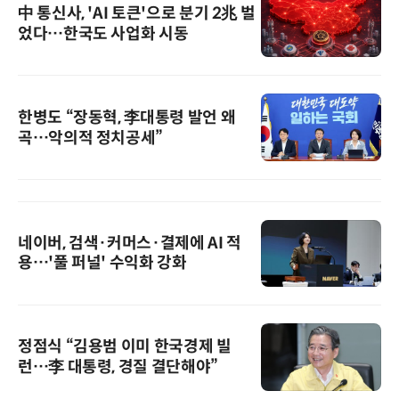
中 통신사, 'AI 토큰'으로 분기 2兆 벌
었다…한국도 사업화 시동
한병도 “장동혁, 李대통령 발언 왜
곡…악의적 정치공세”
네이버, 검색·커머스·결제에 AI 적
용…'풀 퍼널' 수익화 강화
정점식 “김용범 이미 한국경제 빌
런…李 대통령, 경질 결단해야”