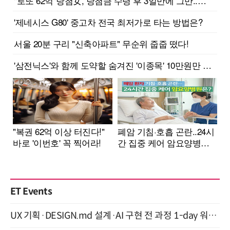
ET Events
UX 기획·DESIGN.md 설계·AI 구현 전 과정 1-day 워크숍 with Claude Code·Codex 9월 15일 개최