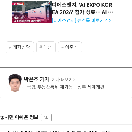
디에스앤지, 'AI EXPO KOR
EA 2026' 참가 성료… AI 전
생애주기 아우르는 통합 솔루
[디에스앤지] 뉴스룸 바로가기>
션 선봬 [영상]
개혁신당
대선
이준석
박윤호 기자
기사 더보기
국힘, 부동산특위 재가동…정부 세제개편 대응 본격화
놓치면 아쉬운 정보
AD