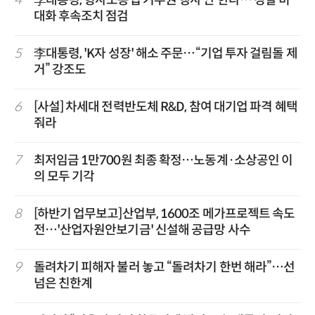
4
李대통령, 형사소송법 거부권 행사 안 한다… 경찰 비
대화 후속조치 점검
5
李대통령, 'K자 성장' 해소 주문…“기업 투자 걸림돌 제
거” 강조도
6
[사설] 차세대 전력반도체 R&D, 참여 대기업 파격 혜택
줘라
7
최저임금 1만700원 최종 확정…노동계·소상공인 이
의 모두 기각
8
[하반기 업무보고]산업부, 1600조 메가프로젝트 속도
전…'산업자원안보기금' 신설해 공급망 사수
9
돌려차기 피해자 불러 놓고 “돌려차기 한번 해라”…선
넘은 친한계