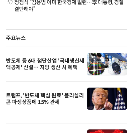
10
정점식 “김용범 이미 한국경제 빌런…李 대통령, 경질
결단해야”
주요뉴스
반도체 등 6대 첨단산업 '국내생산세
액공제' 신설… 지방 생산 시 혜택
트럼프, '반도체 핵심 원료' 폴리실리
콘 파생상품에 15% 관세