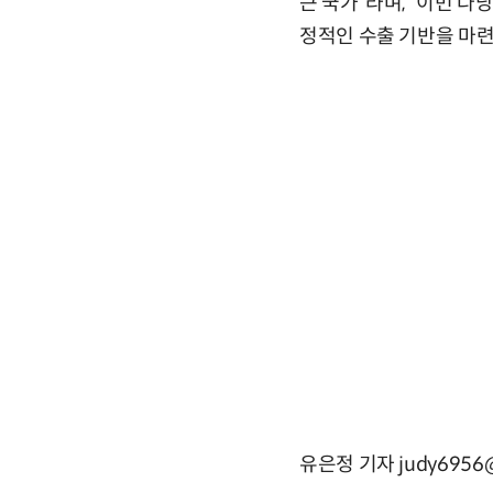
큰 국가”라며, “이번 
정적인 수출 기반을 마련
유은정 기자 judy6956@