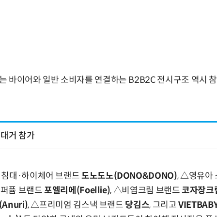
 바이어와 일반 소비자를 연결하는 B2B2C 전시구조 역시 
 대거 참가
 침대·하이체어 브랜드
도노도노(DONO&DONO)
, △영유아
너퍼퓸 브랜드
포엘리에(Foellie)
, △비염크림 브랜드
코자장크
Anuri)
, △프리미엄 김스낵 브랜드
당김스
, 그리고
VIETBA