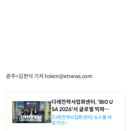
광주=김한식 기자 hskim@etnews.com
다래전략사업화센터, 'BIO U
SA 2026'서 글로벌 빅파마
와의 비즈니스 미팅 지원…K
[다래전략사업화센터] 뉴스룸 바
로가기>
-바이오 해외 진출 교두보 확