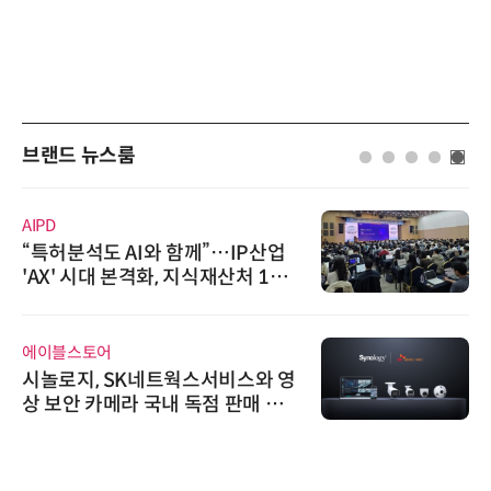
브랜드 뉴스룸
AIPD
“특허분석도 AI와 함께”…IP산업
'AX' 시대 본격화, 지식재산처 1호
AI IP데이터분석사 탄생
에이블스토어
시놀로지, SK네트웍스서비스와 영
상 보안 카메라 국내 독점 판매 파
트너십 체결