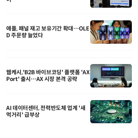
애플, 패널 재고 보유기간 확대…OLE
D 주문량 늘었다
웹케시,'B2B 바이브코딩' 플랫폼 'AX
Port' 출시…AX 시장 본격 공략
AI 데이터센터, 전력반도체 업계 '새
먹거리' 급부상