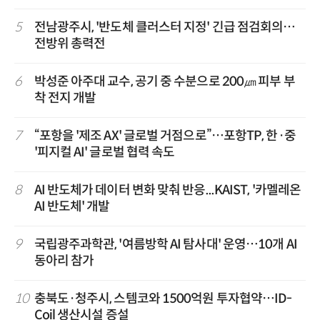
5
전남광주시, '반도체 클러스터 지정' 긴급 점검회의…
전방위 총력전
6
박성준 아주대 교수, 공기 중 수분으로 200㎛ 피부 부
착 전지 개발
7
“포항을 '제조 AX' 글로벌 거점으로”…포항TP, 한·중
'피지컬 AI' 글로벌 협력 속도
8
AI 반도체가 데이터 변화 맞춰 반응...KAIST, '카멜레온
AI 반도체' 개발
9
국립광주과학관, '여름방학 AI 탐사대' 운영…10개 AI
동아리 참가
10
충북도·청주시, 스템코와 1500억원 투자협약…ID-
Coil 생산시설 증설