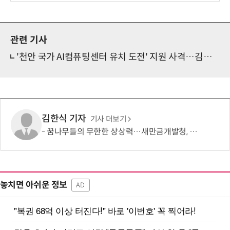
보
관련 기사
'천안 국가 AI컴퓨팅센터 유치 도전' 지원 사격…김태흠 지사 '충남 역량 결집' 강조
김한식 기자
기사 더보기
꿈나무들의 무한한 상상력…새만금개발청, '2026 새만금 가족사랑 그림그리기 대회' 성료
놓치면 아쉬운 정보
AD