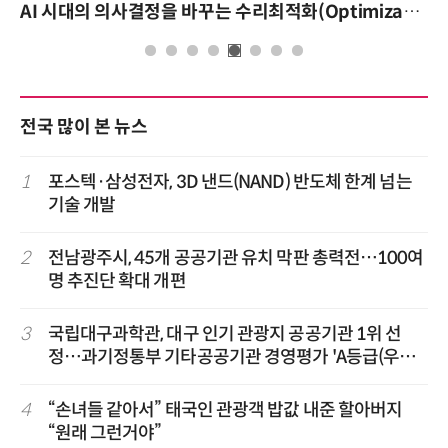
AI 시대의 의사결정을 바꾸는 수리최적화(Optimization): 실제 산업 적용 사례와 활용 전략
전국 많이 본 뉴스
1
포스텍·삼성전자, 3D 낸드(NAND) 반도체 한계 넘는
기술 개발
2
전남광주시, 45개 공공기관 유치 막판 총력전…100여
명 추진단 확대 개편
3
국립대구과학관, 대구 인기 관광지 공공기관 1위 선
정…과기정통부 기타공공기관 경영평가 'A등급(우수)'
겹경사
4
“손녀들 같아서” 태국인 관광객 밥값 내준 할아버지
“원래 그런거야”