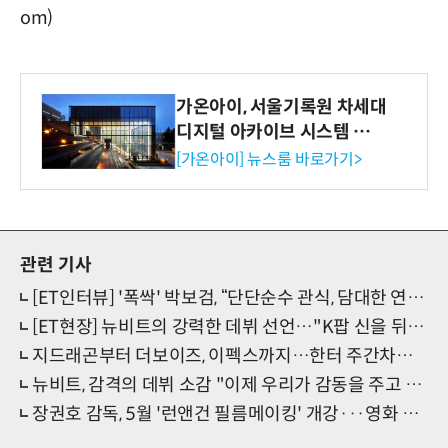
om)
가온아이, 서울기록원 차세대
디지털 아카이브 시스템 구축
수행
[가온아이] 뉴스룸 바로가기>
관련 기사
[ET인터뷰] '폭싹' 박보검, “단단순수 관식, 담대한 연기포부 가져와”(종합)
[ET현장] 뉴비트의 강력한 데뷔 선언…"K팝 신을 뒤집어 보겠다!"
지드래곤부터 더보이즈, 이펙스까지…한터 주간차트 주인공 발표
뉴비트, 감격의 데뷔 소감 "이제 우리가 감동을 주고 싶다"
장권호 감독, 5월 '런앤건 필름메이킹' 개강···영화 제작 실습 집중 교육