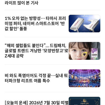
라이프 많이 본 기사
1% 오차 없는 방향성… 타마시 프리
미엄 퍼터, 네이버 스마트스토어 '반
값 할인' 돌풍
“해외 셀럽들도 붙인다”... 드림패치,
글로벌 트렌드 겨냥한 '모양반창고'로
Z세대 공략
비 와도 폭염이어도 걱정 끝…실내 워
터파크형 리조트 여름 특수
[오늘의 운세] 2026년 7월 30일 띠별