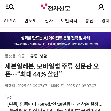
AI·SW
반도체
전자
모빌리티
통신
경제
플랫폼·유통
유통·생활
세븐일레븐, 모바일앱 주류 전문관 오
픈…“최대 44% 할인”
발행일 : 2025-03-09 07:07
업데이트 : 2025-03-09 07:07
[단독] 명품퍼터 ~60%할인 '10만원'대 선착순 한정판매!