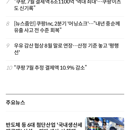
7
“쿠팡, 7월 결제액 6조1100억 '역대 최대'…쿠팡이츠
도 신기록”
8
[뉴스줌인] 쿠팡Inc, 2분기 '어닝쇼크'…“내년 중순께
유출 사고 전 수준 회복”
9
우유 감산 협상 8월 말로 연장…산정 기준 놓고 '평행
선'
10
“쿠팡 7월 추정 결제액 10.9% 감소”
주요뉴스
반도체 등 6대 첨단산업 '국내생산세