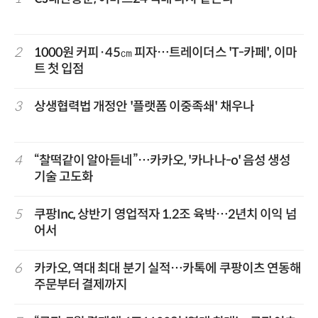
2
1000원 커피·45㎝ 피자…트레이더스 'T-카페', 이마
트 첫 입점
3
상생협력법 개정안 '플랫폼 이중족쇄' 채우나
4
“찰떡같이 알아듣네”…카카오, '카나나-o' 음성 생성
기술 고도화
5
쿠팡Inc, 상반기 영업적자 1.2조 육박…2년치 이익 넘
어서
6
카카오, 역대 최대 분기 실적…카톡에 쿠팡이츠 연동해
주문부터 결제까지