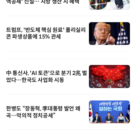
액공제' 신설… 지방 생산 시 혜택
트럼프, '반도체 핵심 원료' 폴리실리
콘 파생상품에 15% 관세
中 통신사, 'AI 토큰'으로 분기 2兆 벌
었다…한국도 사업화 시동
한병도 “장동혁, 李대통령 발언 왜
곡…악의적 정치공세”