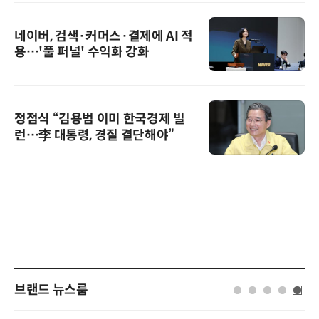
네이버, 검색·커머스·결제에 AI 적
용…'풀 퍼널' 수익화 강화
정점식 “김용범 이미 한국경제 빌
런…李 대통령, 경질 결단해야”
브랜드 뉴스룸