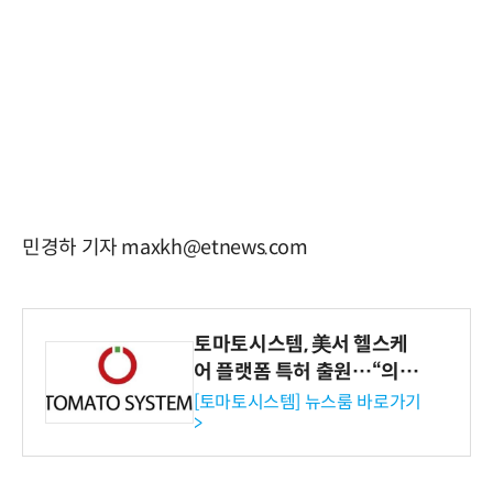
민경하 기자 maxkh@etnews.com
토마토시스템, 美서 헬스케
어 플랫폼 특허 출원…“의료
기관·보험사 공략”
[토마토시스템] 뉴스룸 바로가기
>