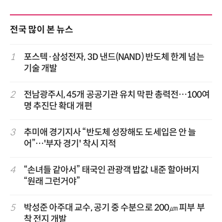
전국 많이 본 뉴스
1
포스텍·삼성전자, 3D 낸드(NAND) 반도체 한계 넘는
기술 개발
2
전남광주시, 45개 공공기관 유치 막판 총력전…100여
명 추진단 확대 개편
3
추미애 경기지사 “반도체 성장해도 도세입은 안 늘
어”…'부자 경기' 착시 지적
4
“손녀들 같아서” 태국인 관광객 밥값 내준 할아버지
“원래 그런거야”
5
박성준 아주대 교수, 공기 중 수분으로 200㎛ 피부 부
착 전지 개발