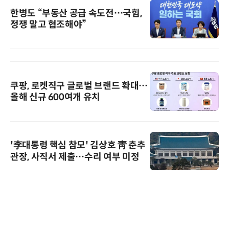
한병도 “부동산 공급 속도전…국힘,
정쟁 말고 협조해야”
쿠팡, 로켓직구 글로벌 브랜드 확대…
올해 신규 600여개 유치
'李대통령 핵심 참모' 김상호 靑 춘추
관장, 사직서 제출…수리 여부 미정