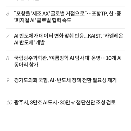
6
“포항을 '제조 AX' 글로벌 거점으로”…포항TP, 한·중
'피지컬 AI' 글로벌 협력 속도
7
AI 반도체가 데이터 변화 맞춰 반응...KAIST, '카멜레온
AI 반도체' 개발
8
국립광주과학관, '여름방학 AI 탐사대' 운영…10개 AI
동아리 참가
9
경기도의회 국힘, AI·반도체 정책 전환 필요성 제기
10
광주시, 3만호 AI도시·30만㎡ 첨단산단 조성 검토