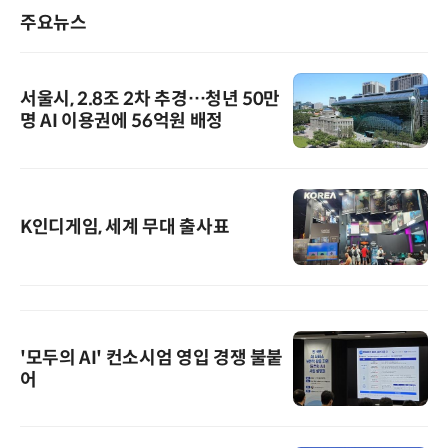
주요뉴스
서울시, 2.8조 2차 추경…청년 50만
명 AI 이용권에 56억원 배정
K인디게임, 세계 무대 출사표
'모두의 AI' 컨소시엄 영입 경쟁 불붙
어