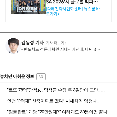
SA 2026'서 글로벌 빅파마
와의 비즈니스 미팅 지원…K
[다래전략사업화센터] 뉴스룸 바
로가기>
-바이오 해외 진출 교두보 확
보
김동성 기자
기사 더보기
반도체도 전문대학원 시대…가천대, 내년 3월 30명 모집
놓치면 아쉬운 정보
AD