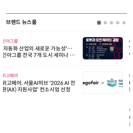
브랜드 뉴스룸
AIPD
“특허분석도 AI와 함께”…IP산업
'AX' 시대 본격화, 지식재산처 1호
AI IP데이터분석사 탄생
비쉐이
비쉐이, 모든 주요 리모컨 코드 지
원하는 TSOP15300 시리즈 IR 수
신기 출시
씨앤에프시스템
씨앤에프시스템, 오웬스그룹과 공
공 ERP·DX 사업 협력