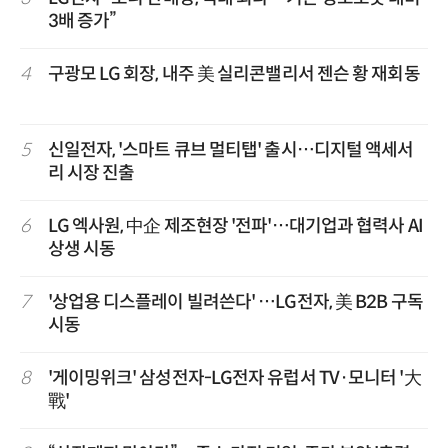
3배 증가”
4
구광모 LG 회장, 내주 美 실리콘밸리서 젠슨 황 재회동
5
신일전자, '스마트 큐브 멀티탭' 출시…디지털 액세서
리 시장 진출
6
LG 엑사원, 中企 제조현장 '전파'…대기업과 협력사 AI
상생 시동
7
'상업용 디스플레이 빌려쓴다' …LG전자, 美 B2B 구독
시동
8
'게이밍위크' 삼성전자-LG전자 유럽서 TV·모니터 '大
戰'