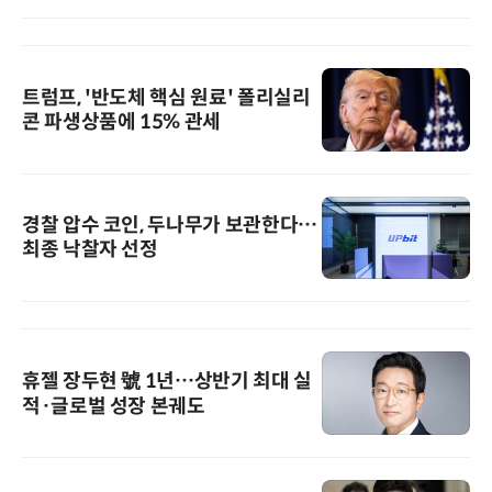
트럼프, '반도체 핵심 원료' 폴리실리
콘 파생상품에 15% 관세
경찰 압수 코인, 두나무가 보관한다…
최종 낙찰자 선정
휴젤 장두현 號 1년…상반기 최대 실
적·글로벌 성장 본궤도