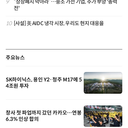
9
“상장폐지 막아라”…중소 가전 기업, 주가 부양 '총력
전'
10
[사설] 美 AIDC 냉각 시장, 우리도 현지 대응을
주요뉴스
SK하이닉스, 용인 Y2·청주 M17에 5
4조원 투자
창사 첫 파업까지 갔던 카카오…연봉
6.3% 인상 합의