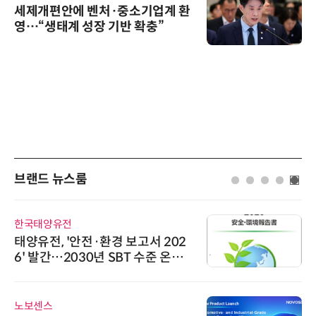
세제개편안에 벤처·중소기업계 환
영…“생태계 성장 기반 확충”
브랜드 뉴스룸
한국태양유전
태양유전, '안전·환경 보고서 202
6' 발간…2030년 SBT 수준 온실
가스 감축 추진
노보센스