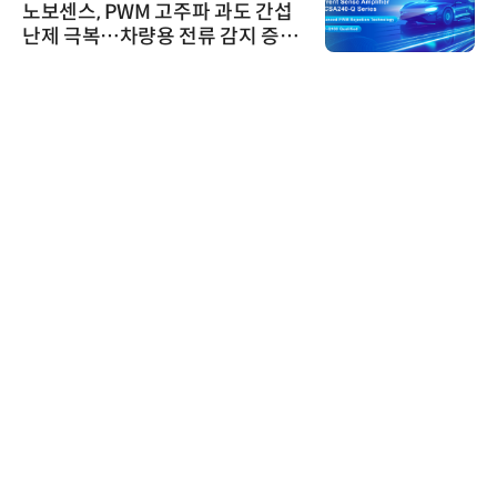
노보센스, PWM 고주파 과도 간섭
난제 극복…차량용 전류 감지 증폭
기