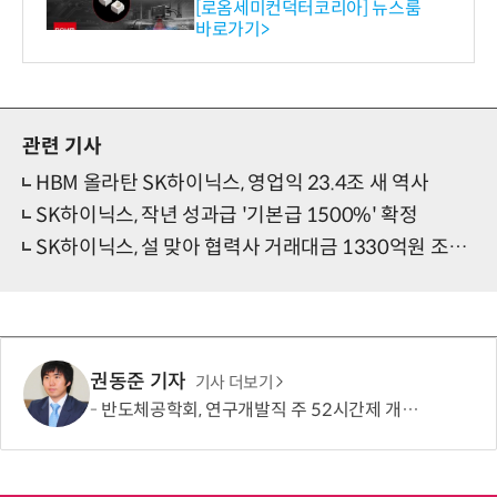
스 개발
[로옴세미컨덕터코리아] 뉴스룸
바로가기>
관련 기사
HBM 올라탄 SK하이닉스, 영업익 23.4조 새 역사
SK하이닉스, 작년 성과급 '기본급 1500%' 확정
SK하이닉스, 설 맞아 협력사 거래대금 1330억원 조기 지급
권동준 기자
기사 더보기
반도체공학회, 연구개발직 주 52시간제 개선 요구