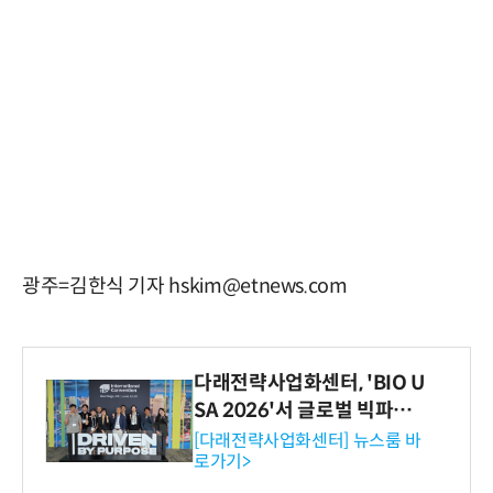
광주=김한식 기자 hskim@etnews.com
다래전략사업화센터, 'BIO U
SA 2026'서 글로벌 빅파마
와의 비즈니스 미팅 지원…K
[다래전략사업화센터] 뉴스룸 바
로가기>
-바이오 해외 진출 교두보 확
보