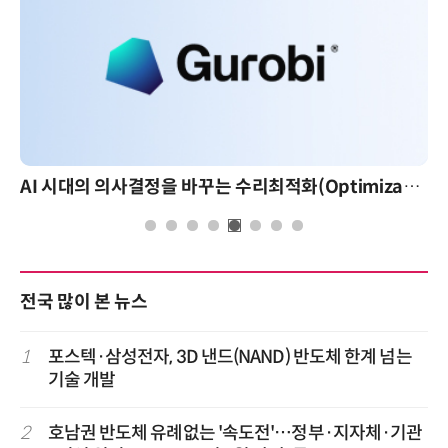
AI 시대의 의사결정을 바꾸는 수리최적화(Optimization): 실제 산업 적용 사례와 활용 전략
AI 핀옵
전국 많이 본 뉴스
1
포스텍·삼성전자, 3D 낸드(NAND) 반도체 한계 넘는
기술 개발
2
호남권 반도체 유례없는 '속도전'…정부·지자체·기관