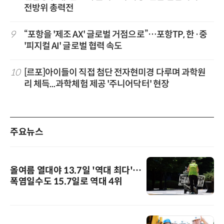
전방위 총력전
9
“포항을 '제조 AX' 글로벌 거점으로”…포항TP, 한·중
'피지컬 AI' 글로벌 협력 속도
10
[르포]아이들이 직접 첨단 전자현미경 다루며 과학원
리 체득...과학체험 제공 '주니어닥터' 현장
주요뉴스
올여름 열대야 13.7일 '역대 최다'…
폭염일수도 15.7일로 역대 4위