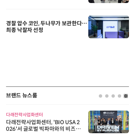
경찰 압수 코인, 두나무가 보관한다…
최종 낙찰자 선정
브랜드 뉴스룸
래전략사업화센터
디에스
래전략사업화센터, 'BIO USA 2
디에스앤
26'서 글로벌 빅파마와의 비즈니
26'