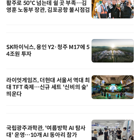
활주로 50℃ 넘는데 쉴 곳 부족…김
영훈 노동부 장관, 김포공항 불시점검
SK하이닉스, 용인 Y2·청주 M17에 5
4조원 투자
라이엇게임즈, 더현대 서울서 역대 최
대 TFT 축제…신규 세트 '신비의 숲'
띄운다
국립광주과학관, '여름방학 AI 탐사
대' 운영…10개 AI 동아리 참가