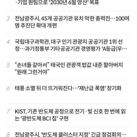
·기업 원팀으로 '2030년 6월 양산' 목표
3
전남광주시, 45개 공공기관 유치 막판 총력전…100여
명 추진단 확대 개편
4
국립대구과학관, 대구 인기 관광지 공공기관 1위 선
정…과기정통부 기타공공기관 경영평가 'A등급(우수)'
겹경사
5
“손녀들 같아서” 태국인 관광객 밥값 내준 할아버지
“원래 그런거야”
6
태풍 소멸 뒤 더 뜨거워진다…'재난급 폭염' 장기화
7
KIST, 기존 반도체 공정으로 전기·빛 신호 한 번에 읽
는 '광반도체 BCI 칩' 구현
8
전남광주시, '반도체 클러스터 지정' 긴급 점검회의…