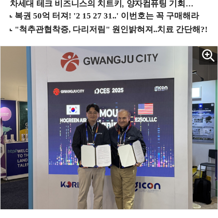
차세대 테크 비즈니스의 치트키, 양자컴퓨팅 기회를 선점하라! (8/28 강남역)