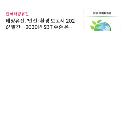
 미팅 지원…K-바이오 해외 진출
우르는
두보 확보
국태양유전
슈퍼솔
양유전, '안전·환경 보고서 202
슈퍼솔루
' 발간…2030년 SBT 수준 온실
ooli
스 감축 추진
로옴세
로옴,
라헤르