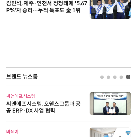
김민석, 제주·인천서 정청래에 '5.67
P%'차 승리…누적 득표도 金 1위
브랜드 뉴스룸
씨앤에프시스템
씨앤에프시스템, 오웬스그룹과 공
공 ERP·DX 사업 협력
비쉐이