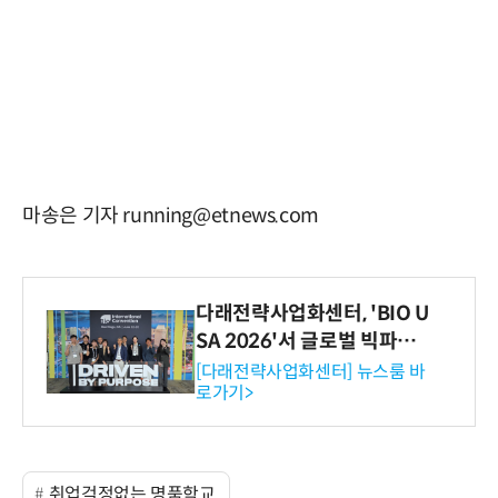
마송은 기자 running@etnews.com
다래전략사업화센터, 'BIO U
SA 2026'서 글로벌 빅파마
와의 비즈니스 미팅 지원…K
[다래전략사업화센터] 뉴스룸 바
로가기>
-바이오 해외 진출 교두보 확
보
취업걱정없는 명품학교