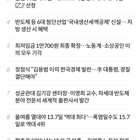
(乙)' 선정
4
반도체 등 6대 첨단산업 '국내생산세액공제' 신설… 지
방 생산 시 혜택
5
최저임금 1만700원 최종 확정…노동계·소상공인 이
의 모두 기각
6
정점식 “김용범 이미 한국경제 빌런…李 대통령, 경질
결단해야”
7
성균관대 김기강 센터장·이영희 교수, 차세대 반도체
분야 전문서 세계적 출판사서 발간
8
올여름 열대야 13.7일 '역대 최다'…폭염일수도 15.7
일로 역대 4위