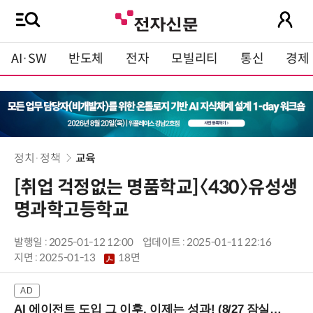
AI·SW
반도체
전자
모빌리티
통신
경제
정치·정책
교육
[취업 걱정없는 명품학교]〈430〉유성생
명과학고등학교
발행일 : 2025-01-12 12:00
업데이트 : 2025-01-11 22:16
지면 :
2025-01-13
18면
AI 에이전트 도입 그 이후, 이제는 성과! (8/27 잠실역)