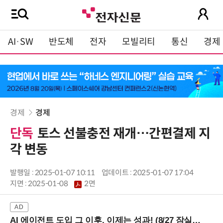
AI·SW
반도체
전자
모빌리티
통신
경제
경제
경제
단독
토스 선불충전 재개…간편결제 지
각 변동
발행일 : 2025-01-07 10:11
업데이트 : 2025-01-07 17:04
지면 :
2025-01-08
2면
AI 에이전트 도입 그 이후, 이제는 성과! (8/27 잠실역)