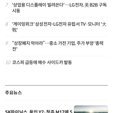
7
'상업용 디스플레이 빌려쓴다' …LG전자, 美 B2B 구독
시동
8
'게이밍위크' 삼성전자-LG전자 유럽서 TV·모니터 '大
戰'
9
“상장폐지 막아라”…중소 가전 기업, 주가 부양 '총력
전'
10
코스피 급등에 매수 사이드카 발동
주요뉴스
SK하이닉스, 용인 Y2·청주 M17에 5