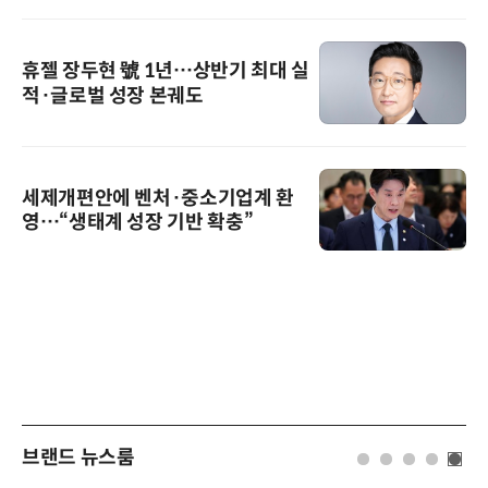
휴젤 장두현 號 1년…상반기 최대 실
적·글로벌 성장 본궤도
세제개편안에 벤처·중소기업계 환
영…“생태계 성장 기반 확충”
브랜드 뉴스룸