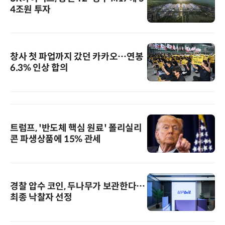
4조원 투자
창사 첫 파업까지 갔던 카카오…연봉
6.3% 인상 합의
트럼프, '반도체 핵심 원료' 폴리실리
콘 파생상품에 15% 관세
경찰 압수 코인, 두나무가 보관한다…
최종 낙찰자 선정