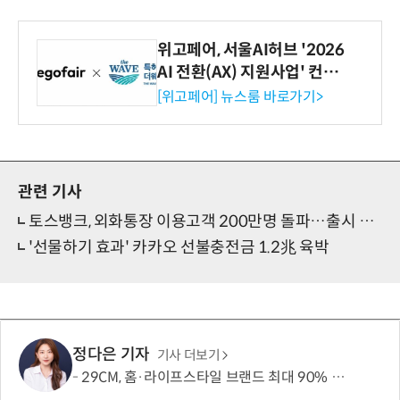
위고페어, 서울AI허브 '2026
AI 전환(AX) 지원사업' 컨소
시엄 선정
[위고페어] 뉴스룸 바로가기>
관련 기사
토스뱅크, 외화통장 이용고객 200만명 돌파…출시 11개월만
'선물하기 효과' 카카오 선불충전금 1.2兆 육박
정다은 기자
기사 더보기
29CM, 홈·라이프스타일 브랜드 최대 90% 할인 '이구홈위크' 실시