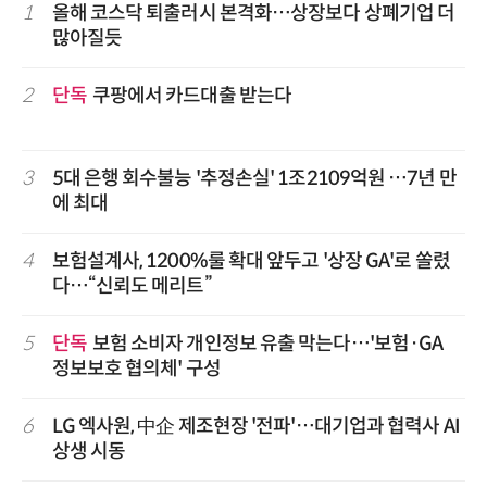
1
올해 코스닥 퇴출러시 본격화…상장보다 상폐기업 더
많아질듯
2
단독
쿠팡에서 카드대출 받는다
3
5대 은행 회수불능 '추정손실' 1조2109억원 …7년 만
에 최대
4
보험설계사, 1200%룰 확대 앞두고 '상장 GA'로 쏠렸
다…“신뢰도 메리트”
5
단독
보험 소비자 개인정보 유출 막는다…'보험·GA
정보보호 협의체' 구성
6
LG 엑사원, 中企 제조현장 '전파'…대기업과 협력사 AI
상생 시동