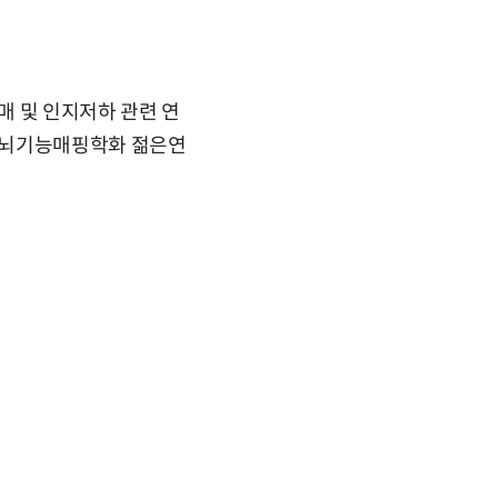
매 및 인지저하 관련 연
, 뇌기능매핑학화 젊은연