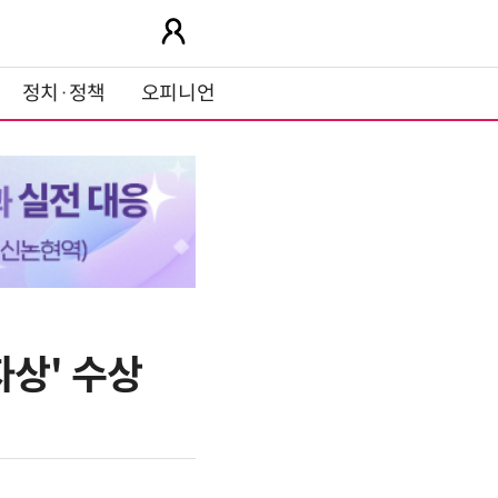
정치·정책
오피니언
자상' 수상