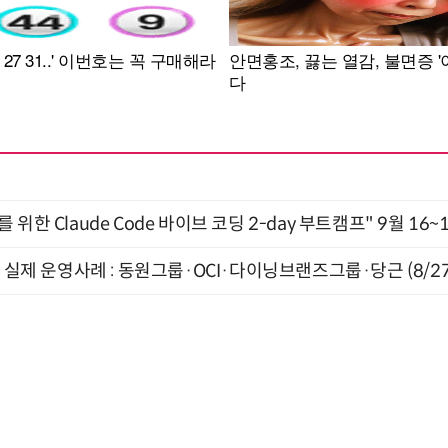
위한 Claude Code 바이브 코딩 2-day 부트캠프" 9월 16~
장 실제 운영사례 : 동원그룹·OCI·다이닝브랜즈그룹·당근 (8/27