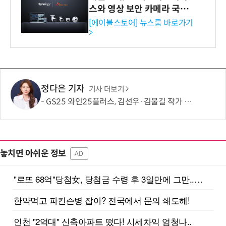
스와 영상 보안 카메라 국내
독점 판매 파트너십 체결
[에이블스토어] 뉴스룸 바로가기
>
정다은 기자
기사 더보기
GS25 와인25플러스, 김선우·김물길 작가 협업 아트라벨 와인 2종 출시
놓치면 아쉬운 정보
AD