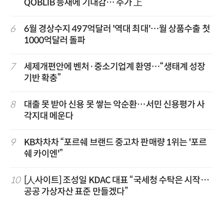
QOBLIB 등재에 기대감… 주가 上
6
6월 경상수지 497억달러 '역대 최대'…월 상품수출 첫
1000억달러 돌파
7
세제개편안에 벤처·중소기업계 환영…“생태계 성장
기반 확충”
8
대출 못 받아 신용 못 쌓는 악순환…서민 신용평가 사
각지대 메운다
9
KB차차차 “포르쉐 브랜드 중고차 판매량 1위는 '포르
쉐 카이엔'”
10
[人사이트] 조성일 KDAC 대표 “국세청 수탁은 시작…
공공 가상자산 표준 만들겠다”