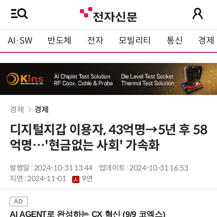
AI·SW
반도체
전자
모빌리티
통신
경제
경제
경제
디지털지갑 이용자, 43억명→5년 후 58
억명…'현금없는 사회' 가속화
발행일 : 2024-10-31 13:44
업데이트 : 2024-10-31 16:53
지면 :
2024-11-01
9면
AI AGENT로 완성하는 CX 혁신 (9/9 코엑스)