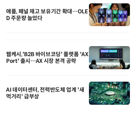
애플, 패널 재고 보유기간 확대…OLE
D 주문량 늘었다
웹케시,'B2B 바이브코딩' 플랫폼 'AX
Port' 출시…AX 시장 본격 공략
AI 데이터센터, 전력반도체 업계 '새
먹거리' 급부상