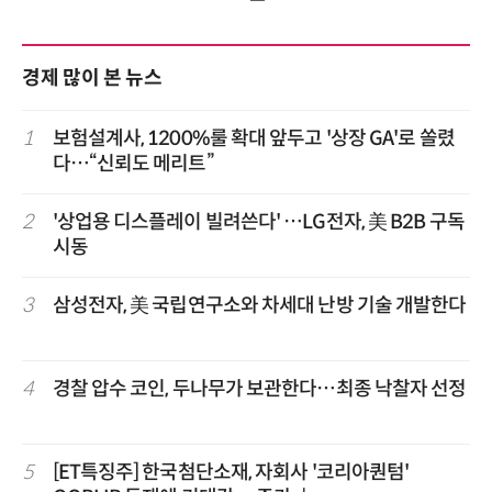
경제 많이 본 뉴스
1
보험설계사, 1200%룰 확대 앞두고 '상장 GA'로 쏠렸
다…“신뢰도 메리트”
2
'상업용 디스플레이 빌려쓴다' …LG전자, 美 B2B 구독
시동
3
삼성전자, 美 국립연구소와 차세대 난방 기술 개발한다
4
경찰 압수 코인, 두나무가 보관한다…최종 낙찰자 선정
5
[ET특징주] 한국첨단소재, 자회사 '코리아퀀텀'