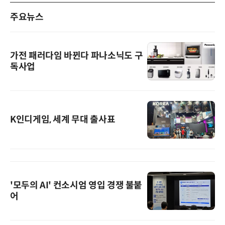
주요뉴스
가전 패러다임 바뀐다 파나소닉도 구
독사업
K인디게임, 세계 무대 출사표
'모두의 AI' 컨소시엄 영입 경쟁 불붙
어