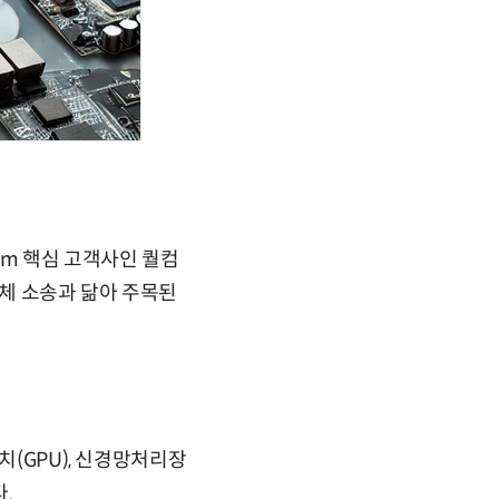
rm 핵심 고객사인 퀄컴
도체 소송과 닮아 주목된
치(GPU), 신경망처리장
.