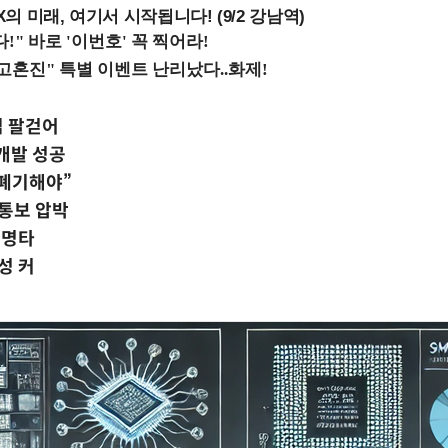
 미래, 여기서 시작됩니다! (9/2 강남역)
립 팔걷어
개발 성공
 폐기해야”
 통보 압박
치명타
성 커