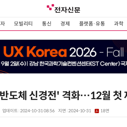
전자
모빌리티
통신
경제
플랫폼·유통
과학
'반도체 신경전' 격화…12월 첫
업데이트 : 2024-10-31 08:56
지면 :
2024-10-31
18면