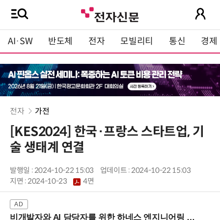
AI·SW
반도체
전자
모빌리티
통신
경제
전자
가전
[KES2024] 한국·프랑스 스타트업, 기
술 생태계 연결
발행일 : 2024-10-22 15:03
업데이트 : 2024-10-22 15:03
지면 :
2024-10-23
4면
비개발자와 AI 담당자를 위한 하네스 엔지니어링 입문과정 (8/20 신논현역)