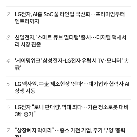
2
LG전자, AI홈 SoC 풀 라인업 국산화…프리미엄부터
엔트리까지
3
신일전자, '스마트 큐브 멀티탭' 출시…디지털 액세서
리 시장 진출
4
'게이밍위크' 삼성전자-LG전자 유럽서 TV·모니터 '大
戰'
5
LG 엑사원, 中企 제조현장 '전파'…대기업과 협력사 AI
상생 시동
6
LG전자 “로니 판매량, 역대 최다…기존 청소로봇 대비
3배 증가”
7
“상장폐지 막아라”…중소 가전 기업, 주가 부양 '총력