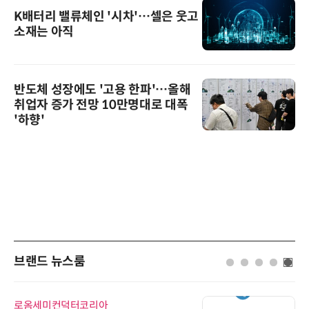
K배터리 밸류체인 '시차'…셀은 웃고
소재는 아직
반도체 성장에도 '고용 한파'…올해
취업자 증가 전망 10만명대로 대폭
'하향'
브랜드 뉴스룸
로옴세미컨덕터코리아