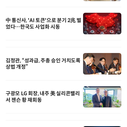
中 통신사, 'AI 토큰'으로 분기 2兆 벌
었다…한국도 사업화 시동
김정관, “성과급, 주총 승인 거치도록
상법 개정”
구광모 LG 회장, 내주 美 실리콘밸리
서 젠슨 황 재회동