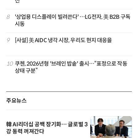
전'
8
'상업용 디스플레이 빌려쓴다' …LG전자, 美 B2B 구독
시동
9
[사설] 美 AIDC 냉각 시장, 우리도 현지 대응을
10
쿠첸, 2026년형 '브레인 밥솥' 출시…“표정으로 작동
상태 구분”
주요뉴스
韓 AI리더십 공백 장기화… 글로벌 3
강 동력 꺼져간다