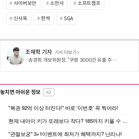
사이버보안
소만사
소프트캠프
신사옥
한싹
SGA
조재학 기자
기사 더보기
송경희 개보위원장, “쿠팡 3000건 유출 주장 사실과 달라…엄정 처분할 것”
놓치면 아쉬운 정보
AD