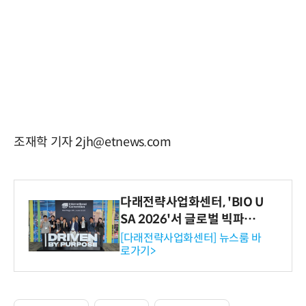
조재학 기자 2jh@etnews.com
다래전략사업화센터, 'BIO U
SA 2026'서 글로벌 빅파마
와의 비즈니스 미팅 지원…K
[다래전략사업화센터] 뉴스룸 바
로가기>
-바이오 해외 진출 교두보 확
보