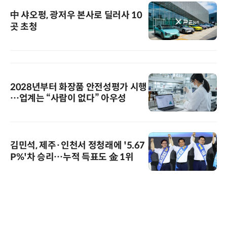
中 샤오펑, 광저우 본사로 딜러사 10
곳 초청
2028년부터 화장품 안전성평가 시행
…업계는 “사람이 없다” 아우성
김민석, 제주·인천서 정청래에 '5.67
P%'차 승리…누적 득표도 金 1위