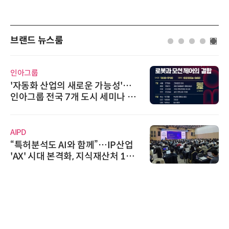
브랜드 뉴스룸
인아그룹
'자동화 산업의 새로운 가능성'…
인아그룹 전국 7개 도시 세미나 페
어 개최
AIPD
“특허분석도 AI와 함께”…IP산업
'AX' 시대 본격화, 지식재산처 1호
AI IP데이터분석사 탄생