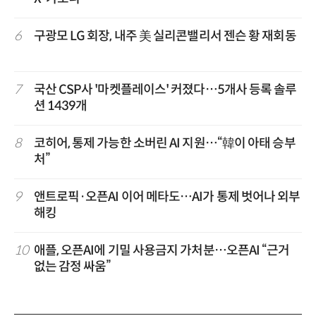
6
구광모 LG 회장, 내주 美 실리콘밸리서 젠슨 황 재회동
7
국산 CSP사 '마켓플레이스' 커졌다…5개사 등록 솔루
션 1439개
8
코히어, 통제 가능한 소버린 AI 지원…“韓이 아태 승부
처”
9
앤트로픽·오픈AI 이어 메타도…AI가 통제 벗어나 외부
해킹
10
애플, 오픈AI에 기밀 사용금지 가처분…오픈AI “근거
없는 감정 싸움”