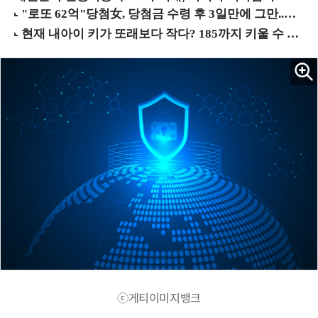
ⓒ게티이미지뱅크