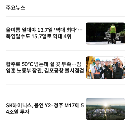
주요뉴스
올여름 열대야 13.7일 '역대 최다'…
폭염일수도 15.7일로 역대 4위
활주로 50℃ 넘는데 쉴 곳 부족…김
영훈 노동부 장관, 김포공항 불시점검
SK하이닉스, 용인 Y2·청주 M17에 5
4조원 투자