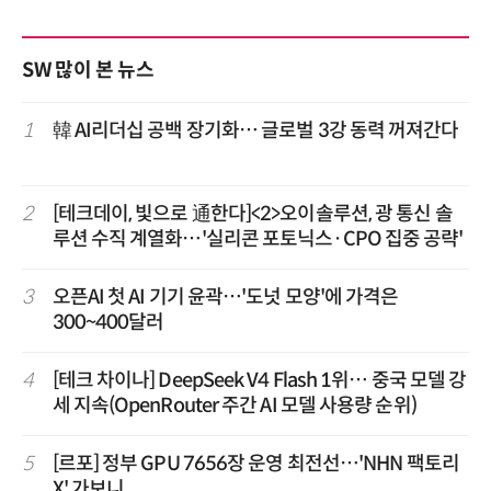
SW 많이 본 뉴스
1
韓 AI리더십 공백 장기화… 글로벌 3강 동력 꺼져간다
2
[테크데이, 빛으로 通한다]<2>오이솔루션, 광 통신 솔
루션 수직 계열화…'실리콘 포토닉스·CPO 집중 공략'
3
오픈AI 첫 AI 기기 윤곽…'도넛 모양'에 가격은
300~400달러
4
[테크 차이나] DeepSeek V4 Flash 1위… 중국 모델 강
세 지속(OpenRouter 주간 AI 모델 사용량 순위)
5
[르포] 정부 GPU 7656장 운영 최전선…'NHN 팩토리
X' 가보니