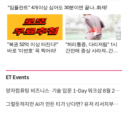
ET Events
양자컴퓨팅 비즈니스·기술 입문 1-Day 워크샵 8월 28일 개최
그럴듯하지만 AI가 만든 티가 난다면? 유저 리서치부터 배포까지! (9/15)