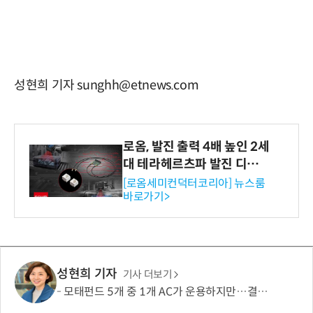
성현희 기자 sunghh@etnews.com
로옴, 발진 출력 4배 높인 2세
대 테라헤르츠파 발진 디바이
스 개발
[로옴세미컨덕터코리아] 뉴스룸
바로가기>
성현희 기자
기사 더보기
모태펀드 5개 중 1개 AC가 운용하지만…결성액 비중은 5.6%