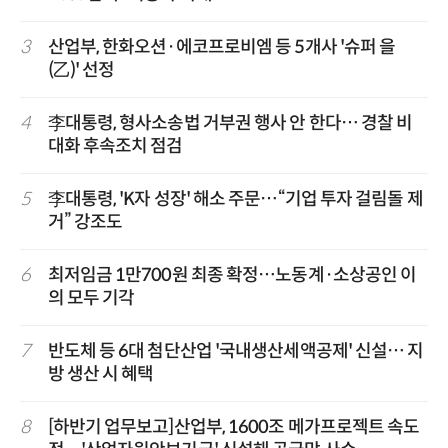
3
산업부, 한화오션·에코프로비엠 등 5개사 '슈퍼 을
(乙)' 선정
4
李대통령, 형사소송법 거부권 행사 안 한다… 경찰 비
대화 후속조치 점검
5
李대통령, 'K자 성장' 해소 주문…“기업 투자 걸림돌 제
거” 강조도
6
최저임금 1만700원 최종 확정…노동계·소상공인 이
의 모두 기각
7
반도체 등 6대 첨단산업 '국내생산세액공제' 신설… 지
방 생산 시 혜택
8
[하반기 업무보고]산업부, 1600조 메가프로젝트 속도