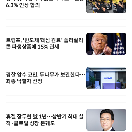
6.3% 인상 합의
트럼프, '반도체 핵심 원료' 폴리실리
콘 파생상품에 15% 관세
경찰 압수 코인, 두나무가 보관한다…
최종 낙찰자 선정
휴젤 장두현 號 1년…상반기 최대 실
적·글로벌 성장 본궤도