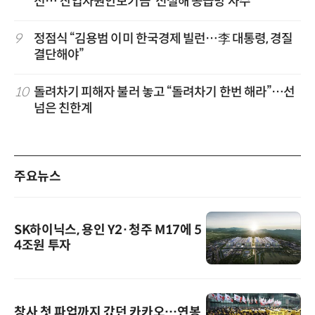
전…'산업자원안보기금' 신설해 공급망 사수
9
정점식 “김용범 이미 한국경제 빌런…李 대통령, 경질
결단해야”
10
돌려차기 피해자 불러 놓고 “돌려차기 한번 해라”…선
넘은 친한계
주요뉴스
SK하이닉스, 용인 Y2·청주 M17에 5
4조원 투자
창사 첫 파업까지 갔던 카카오…연봉