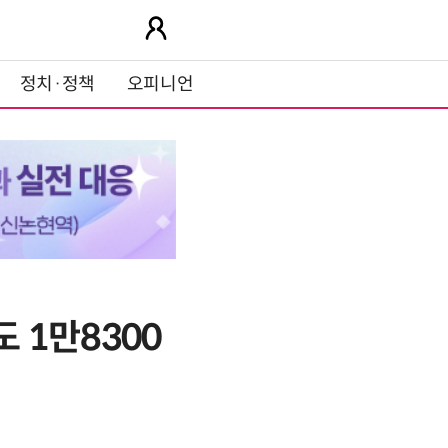
정치·정책
오피니언
 1만8300