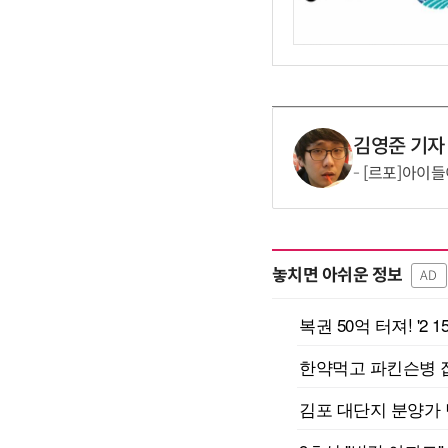
김영준 기자
[르포]아이들
놓치면 아쉬운 정보
AD