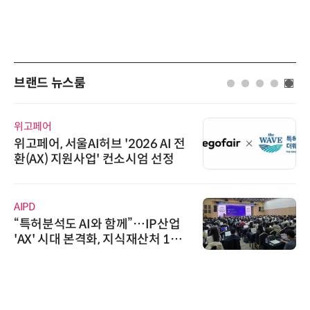
브랜드 뉴스룸
위고페어
위고페어, 서울AI허브 '2026 AI 전
환(AX) 지원사업' 컨소시엄 선정
AIPD
“특허분석도 AI와 함께”…IP산업
'AX' 시대 본격화, 지식재산처 1호
AI IP데이터분석사 탄생