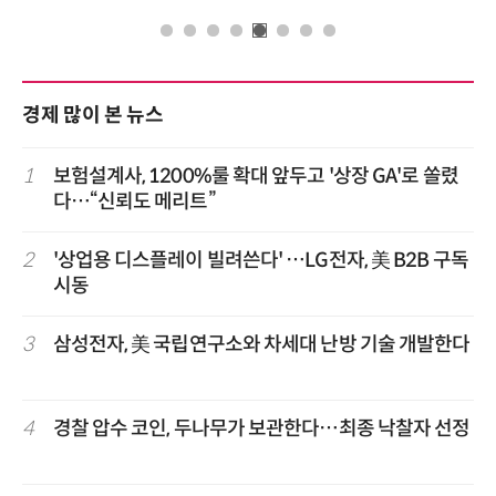
경제 많이 본 뉴스
1
보험설계사, 1200%룰 확대 앞두고 '상장 GA'로 쏠렸
다…“신뢰도 메리트”
2
'상업용 디스플레이 빌려쓴다' …LG전자, 美 B2B 구독
시동
3
삼성전자, 美 국립연구소와 차세대 난방 기술 개발한다
4
경찰 압수 코인, 두나무가 보관한다…최종 낙찰자 선정