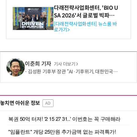
다래전략사업화센터, 'BIO U
SA 2026'서 글로벌 빅파마
와의 비즈니스 미팅 지원…K
[다래전략사업화센터] 뉴스룸 바
로가기>
-바이오 해외 진출 교두보 확
보
이준희 기자
기사 더보기
김성환 기후부 장관 “AI·기후위기, 대한민국이 함께 해결할 첫 국가 될 것”
놓치면 아쉬운 정보
AD