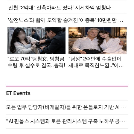
ET Events
모든 업무 담당자(비개발자)를 위한 온톨로지 기반 AI 지식체계 설계 1-day 워크숍 8월 20일 개최
"AI 핀옵스 시스템과 토큰 관리시스템 구축 노하우 공개" 잠실 한국광고문화회관 2층 대회의실 (8/21)