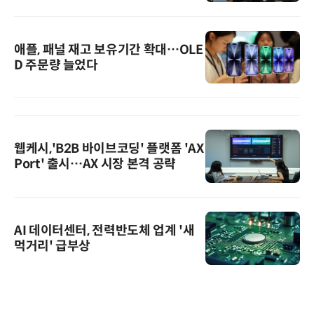
애플, 패널 재고 보유기간 확대…OLE
D 주문량 늘었다
웹케시,'B2B 바이브코딩' 플랫폼 'AX
Port' 출시…AX 시장 본격 공략
AI 데이터센터, 전력반도체 업계 '새
먹거리' 급부상