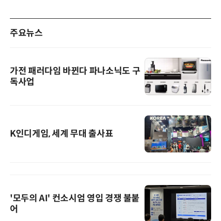
주요뉴스
가전 패러다임 바뀐다 파나소닉도 구
독사업
K인디게임, 세계 무대 출사표
'모두의 AI' 컨소시엄 영입 경쟁 불붙
어