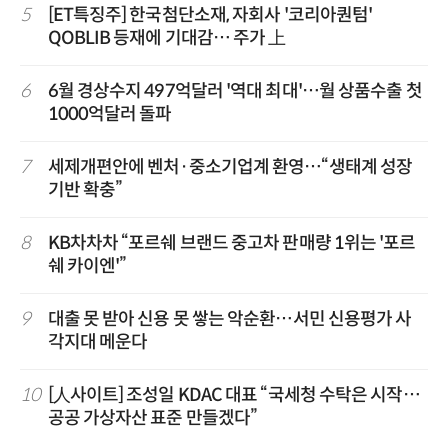
5
[ET특징주] 한국첨단소재, 자회사 '코리아퀀텀'
QOBLIB 등재에 기대감… 주가 上
6
6월 경상수지 497억달러 '역대 최대'…월 상품수출 첫
1000억달러 돌파
7
세제개편안에 벤처·중소기업계 환영…“생태계 성장
기반 확충”
8
KB차차차 “포르쉐 브랜드 중고차 판매량 1위는 '포르
쉐 카이엔'”
9
대출 못 받아 신용 못 쌓는 악순환…서민 신용평가 사
각지대 메운다
10
[人사이트] 조성일 KDAC 대표 “국세청 수탁은 시작…
공공 가상자산 표준 만들겠다”