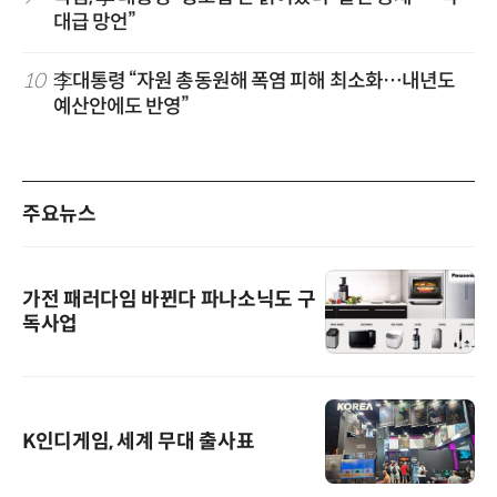
대급 망언”
10
李대통령 “자원 총동원해 폭염 피해 최소화…내년도
예산안에도 반영”
주요뉴스
가전 패러다임 바뀐다 파나소닉도 구
독사업
K인디게임, 세계 무대 출사표