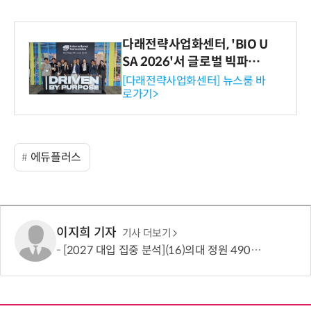
다래전략사업화센터, 'BIO U
SA 2026'서 글로벌 빅파마
와의 비즈니스 미팅 지원…K
[다래전략사업화센터] 뉴스룸 바
로가기>
-바이오 해외 진출 교두보 확
보
에듀플러스
이지희 기자
기사 더보기
[2027 대입 집중 분석](16)의대 정원 490명 늘었지만…서울·수도권은 전형 변화에 주목