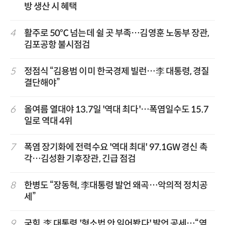
방 생산 시 혜택
4
활주로 50℃ 넘는데 쉴 곳 부족…김영훈 노동부 장관,
김포공항 불시점검
5
정점식 “김용범 이미 한국경제 빌런…李 대통령, 경질
결단해야”
6
올여름 열대야 13.7일 '역대 최다'…폭염일수도 15.7
일로 역대 4위
7
폭염 장기화에 전력수요 '역대 최대' 97.1GW 경신 촉
각…김성환 기후장관, 긴급 점검
8
한병도 “장동혁, 李대통령 발언 왜곡…악의적 정치공
세”
9
국힘, 李 대통령 '형소법 안 읽어봤다' 발언 공세…“역