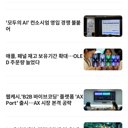
'모두의 AI' 컨소시엄 영입 경쟁 불붙
어
애플, 패널 재고 보유기간 확대…OLE
D 주문량 늘었다
웹케시,'B2B 바이브코딩' 플랫폼 'AX
Port' 출시…AX 시장 본격 공략