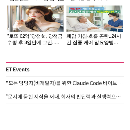
ET Events
"모든 담당자(비개발자)를 위한 Claude Code 바이브 코딩 2-day 부트캠프" 9월 16~17일 개최
“문서에 묻힌 지식을 꺼내, 회사의 판단력과 실행력으로 바꾸다” (8/20)