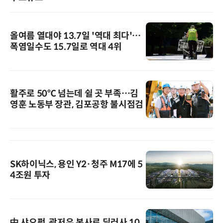
올여름 열대야 13.7일 '역대 최다'…
폭염일수도 15.7일로 역대 4위
활주로 50℃ 넘는데 쉴 곳 부족…김
영훈 노동부 장관, 김포공항 불시점검
SK하이닉스, 용인 Y2·청주 M17에 5
4조원 투자
中 샤오펑, 광저우 본사로 딜러사 10