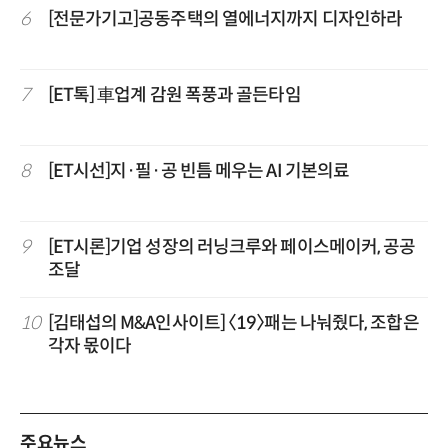
6
[전문가기고]공동주택의 열에너지까지 디자인하라
7
[ET톡] 車업계 감원 폭풍과 골든타임
8
[ET시선]지·필·공 빈틈 메우는 AI 기본의료
9
[ET시론]기업 성장의 러닝크루와 페이스메이커, 공공
조달
10
[김태섭의 M&A인사이트] 〈19〉패는 나눠줬다, 조합은
각자 몫이다
주요뉴스