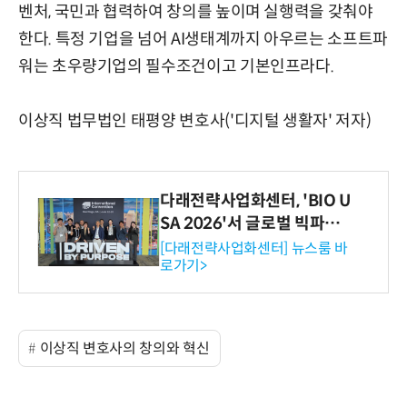
벤처, 국민과 협력하여 창의를 높이며 실행력을 갖춰야
한다. 특정 기업을 넘어 AI생태계까지 아우르는 소프트파
워는 초우량기업의 필수조건이고 기본인프라다.
이상직 법무법인 태평양 변호사('디지털 생활자' 저자)
다래전략사업화센터, 'BIO U
SA 2026'서 글로벌 빅파마
와의 비즈니스 미팅 지원…K
[다래전략사업화센터] 뉴스룸 바
로가기>
-바이오 해외 진출 교두보 확
보
이상직 변호사의 창의와 혁신