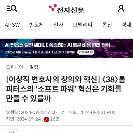
AI·SW
반도체
전자
모빌리티
통신
경제
오피니언
칼럼
[이상직 변호사의 창의와 혁신] 〈38〉톰
피터스의 '소프트 파워' 혁신은 기회를
만들 수 있을까
발행일 : 2024-09-23 16:00
업데이트 : 2024-09-23 09:05
지면 :
2024-09-24
26면