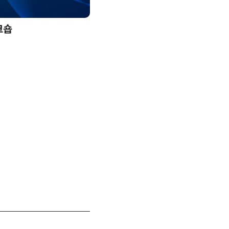
크숍
AI 핀옵스 실전 세미나: 폭증하는