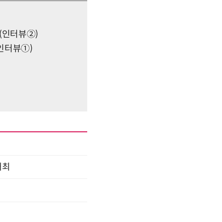
 (인터뷰②)
(인터뷰①)
개최