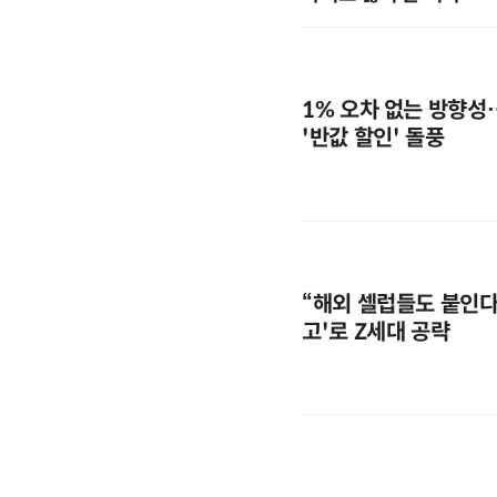
1% 오차 없는 방향성
'반값 할인' 돌풍
“해외 셀럽들도 붙인다”
고'로 Z세대 공략