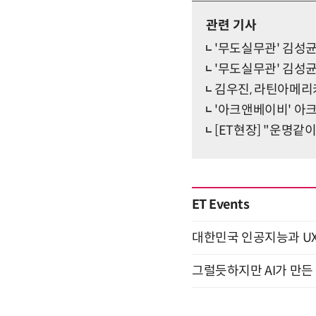
관련 기사
'무도실무관' 김성균
'무도실무관' 김성균
김우진, 라틴아메리카 
'아크앤베이비' 아크
[ET현장] "운명같
ET Events
대한민국 인공지능과 UX의 미
그럴듯하지만 AI가 만든 