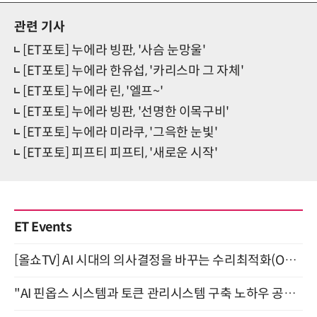
관련 기사
[ET포토] 누에라 빙판, '사슴 눈망울'
[ET포토] 누에라 한유섭, '카리스마 그 자체'
[ET포토] 누에라 린, '엘프~'
[ET포토] 누에라 빙판, '선명한 이목구비'
[ET포토] 누에라 미라쿠, '그윽한 눈빛'
[ET포토] 피프티 피프티, '새로운 시작'
ET Events
[올쇼TV] AI 시대의 의사결정을 바꾸는 수리최적화(Optimization) 소개 (8/20 생방송)
"AI 핀옵스 시스템과 토큰 관리시스템 구축 노하우 공개" 잠실 한국광고문화회관 2층 대회의실 (8/21)