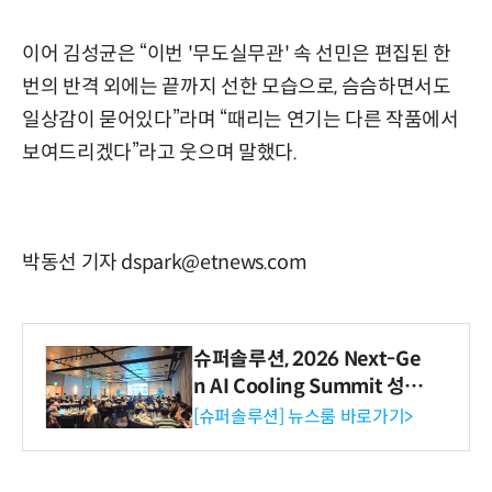
이어 김성균은 “이번 '무도실무관' 속 선민은 편집된 한
번의 반격 외에는 끝까지 선한 모습으로, 슴슴하면서도
일상감이 묻어있다”라며 “때리는 연기는 다른 작품에서
보여드리겠다”라고 웃으며 말했다.
박동선 기자 dspark@etnews.com
슈퍼솔루션, 2026 Next-Ge
n AI Cooling Summit 성황
리 성료
[슈퍼솔루션] 뉴스룸 바로가기>