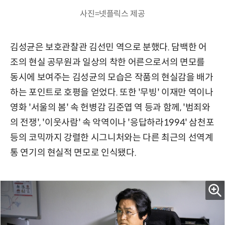
사진=넷플릭스 제공
김성균은 보호관찰관 김선민 역으로 분했다. 담백한 어
조의 현실 공무원과 일상의 착한 어른으로서의 면모를
동시에 보여주는 김성균의 모습은 작품의 현실감을 배가
하는 포인트로 호평을 얻었다. 또한 '무빙' 이재만 역이나
영화 '서울의 봄' 속 헌병감 김준엽 역 등과 함께, '범죄와
의 전쟁', '이웃사람' 속 악역이나 '응답하라1994' 삼천포
등의 코믹까지 강렬한 시그니처와는 다른 최근의 선역계
통 연기의 현실적 면모로 인식됐다.