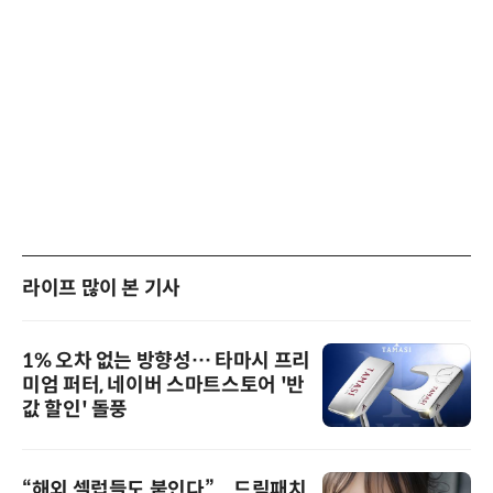
라이프 많이 본 기사
1% 오차 없는 방향성… 타마시 프리
미엄 퍼터, 네이버 스마트스토어 '반
값 할인' 돌풍
“해외 셀럽들도 붙인다”... 드림패치,