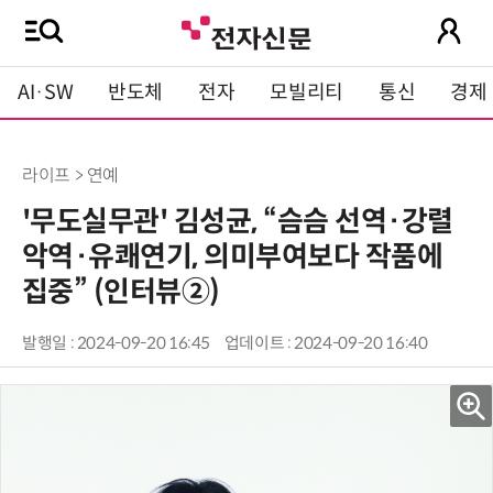
AI·SW
반도체
전자
모빌리티
통신
경제
라이프 > 연예
'무도실무관' 김성균, “슴슴 선역·강렬
악역·유쾌연기, 의미부여보다 작품에
집중” (인터뷰②)
발행일 : 2024-09-20 16:45
업데이트 : 2024-09-20 16:40