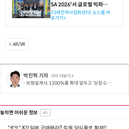
SA 2026'서 글로벌 빅파마
와의 비즈니스 미팅 지원…K
[다래전략사업화센터] 뉴스룸 바
로가기>
-바이오 해외 진출 교두보 확
보
AR/VR
박진혁 기자
기사 더보기
보험설계사, 1200%룰 확대 앞두고 '상장 GA'로 쏠렸다…“신뢰도 메리트”
놓치면 아쉬운 정보
AD