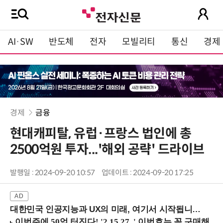
AI·SW
반도체
전자
모빌리티
통신
경제
경제
금융
현대캐피탈, 유럽·프랑스 법인에 총
2500억원 투자...'해외 공략' 드라이브
발행일 : 2024-09-20 10:57
업데이트 : 2024-09-20 17:25
대한민국 인공지능과 UX의 미래, 여기서 시작됩니다! (9/2 강남역)