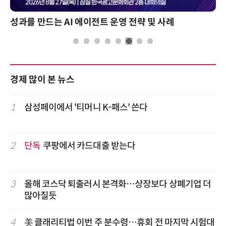
성과를 만드는 AI 에이전트 운영 전략 및 사례
경제 많이 본 뉴스
1
삼성페이에서 '티머니 K-패스' 쓴다
2
단독
쿠팡에서 카드대출 받는다
3
올해 코스닥 퇴출러시 본격화…상장보다 상폐기업 더
많아질듯
4
美 클래리티법 이번 주 분수령…휴회 전 마지막 시험대