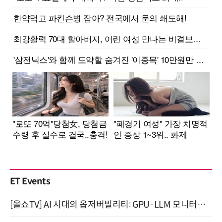
ET Events
[올쇼TV] AI 시대의 옵저버빌리티: GPU·LLM 모니터링부터 AI 기반 장애 대응까지 (8/11 생방송)