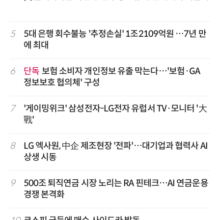
5
5대 은행 회수불능 '추정손실' 1조2109억원 …7년 만
에 최대
6
단독
보험 소비자 개인정보 유출 막는다…'보험·GA
정보보호 협의체' 구성
7
'게이밍위크' 삼성전자-LG전자 유럽서 TV·모니터 '大
戰'
8
LG 엑사원, 中企 제조현장 '전파'…대기업과 협력사 AI
상생 시동
9
500조 퇴직연금 시장 노리는 RA 핀테크…AI 연금운용
경쟁 본격화