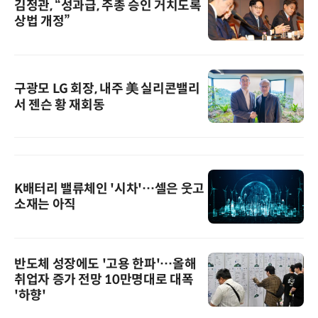
김정관, “성과급, 주총 승인 거치도록
상법 개정”
구광모 LG 회장, 내주 美 실리콘밸리
서 젠슨 황 재회동
K배터리 밸류체인 '시차'…셀은 웃고
소재는 아직
반도체 성장에도 '고용 한파'…올해
취업자 증가 전망 10만명대로 대폭
'하향'