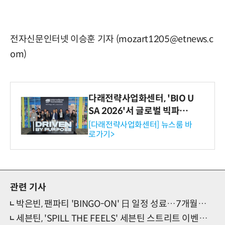
전자신문인터넷 이승훈 기자 (mozart1205@etnews.c
om)
다래전략사업화센터, 'BIO U
SA 2026'서 글로벌 빅파마
와의 비즈니스 미팅 지원…K
[다래전략사업화센터] 뉴스룸 바
로가기>
-바이오 해외 진출 교두보 확
보
관련 기사
박은빈, 팬파티 'BINGO-ON' 日 일정 성료…7개월만의 유쾌소통
세븐틴, 'SPILL THE FEELS' 세븐틴 스트리트 이벤트 확정…프로모션 스케줄러 공개