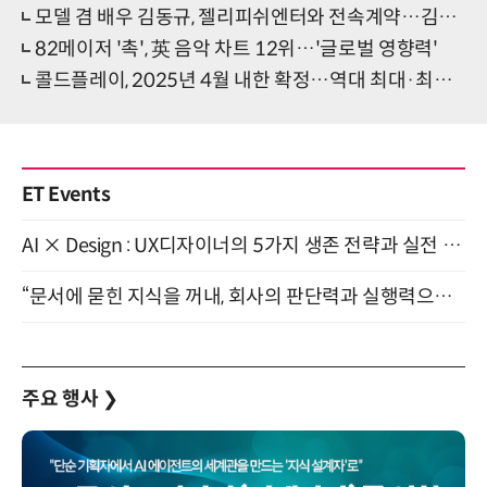
모델 겸 배우 김동규, 젤리피쉬엔터와 전속계약…김세정·김영주와 한솥밥
82메이저 '촉', 英 음악 차트 12위…'글로벌 영향력'
콜드플레이, 2025년 4월 내한 확정…역대 최대·최다 규모
ET Events
AI × Design : UX디자이너의 5가지 생존 전략과 실전 대응 8월 28일 개최
“문서에 묻힌 지식을 꺼내, 회사의 판단력과 실행력으로 바꾸다” (8/20)
주요 행사
❯