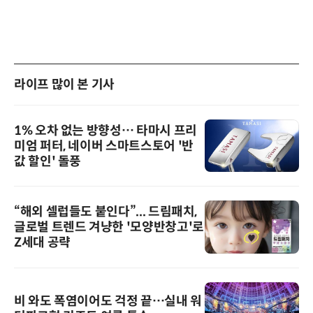
라이프 많이 본 기사
1% 오차 없는 방향성… 타마시 프리
미엄 퍼터, 네이버 스마트스토어 '반
값 할인' 돌풍
“해외 셀럽들도 붙인다”... 드림패치,
글로벌 트렌드 겨냥한 '모양반창고'로
Z세대 공략
비 와도 폭염이어도 걱정 끝…실내 워