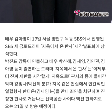
배우 김아영이 19일 서울 양천구 목동 SBS에서 진행된
SBS 새 금토드라마 ‘지옥에서 온 판사’ 제작발표회에 참
석했다.
박진표 감독이 연출하고 배우 박신혜, 김재영, 김인권, 김
아영 등이 출연하는 드라마 ‘지옥에서 온 판사’는 ‘이제부
터 진짜 재판을 시작할게! 지옥으로!’ 판사의 몸에 들어간
악마 강빛나(박신혜 분)가 지옥 같은 현실에서 인간적인
열혈형사 한다온(김재영 분)을 만나 죄인을 처단하며 진
정한 판사로 거듭나는 선악공존 사이다 액션 판타지로
오는 21일 첫 방송 예정이다.