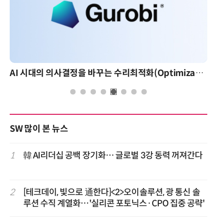
AI 시대의 의사결정을 바꾸는 수리최적화(Optimization): 실제 산업 적용 사례와 활용 전략
SW 많이 본 뉴스
1
韓 AI리더십 공백 장기화… 글로벌 3강 동력 꺼져간다
2
[테크데이, 빛으로 通한다]<2>오이솔루션, 광 통신 솔
루션 수직 계열화…'실리콘 포토닉스·CPO 집중 공략'