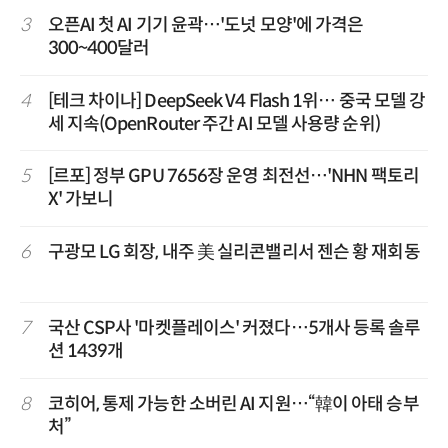
3
오픈AI 첫 AI 기기 윤곽…'도넛 모양'에 가격은
300~400달러
4
[테크 차이나] DeepSeek V4 Flash 1위… 중국 모델 강
세 지속(OpenRouter 주간 AI 모델 사용량 순위)
5
[르포] 정부 GPU 7656장 운영 최전선…'NHN 팩토리
X' 가보니
6
구광모 LG 회장, 내주 美 실리콘밸리서 젠슨 황 재회동
7
국산 CSP사 '마켓플레이스' 커졌다…5개사 등록 솔루
션 1439개
8
코히어, 통제 가능한 소버린 AI 지원…“韓이 아태 승부
처”