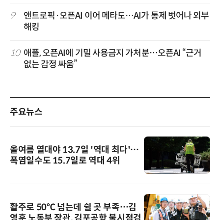
9
앤트로픽·오픈AI 이어 메타도…AI가 통제 벗어나 외부
해킹
10
애플, 오픈AI에 기밀 사용금지 가처분…오픈AI “근거
없는 감정 싸움”
주요뉴스
올여름 열대야 13.7일 '역대 최다'…
폭염일수도 15.7일로 역대 4위
활주로 50℃ 넘는데 쉴 곳 부족…김
영훈 노동부 장관, 김포공항 불시점검