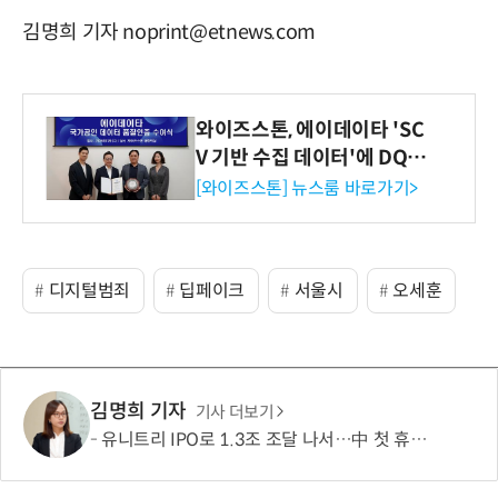
김명희 기자 noprint@etnews.com
와이즈스톤, 에이데이타 'SC
V 기반 수집 데이터'에 DQ인
증 최고 등급 수여
[와이즈스톤] 뉴스룸 바로가기>
디지털범죄
딥페이크
서울시
오세훈
김명희 기자
기사 더보기
유니트리 IPO로 1.3조 조달 나서…中 첫 휴머노이드 상장사 탄생 임박