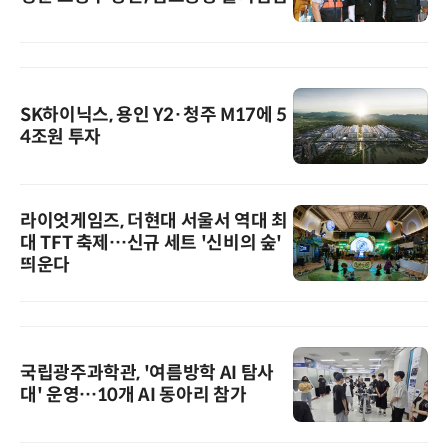
SK하이닉스, 용인 Y2·청주 M17에 5
4조원 투자
라이엇게임즈, 더현대 서울서 역대 최
대 TFT 축제…신규 세트 '신비의 숲'
띄운다
국립광주과학관, '여름방학 AI 탐사
대' 운영…10개 AI 동아리 참가