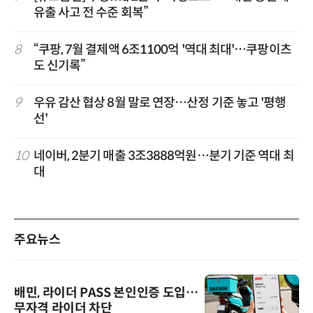
유출 사고 전 수준 회복”
8
“쿠팡, 7월 결제액 6조1100억 '역대 최대'…쿠팡이츠
도 신기록”
9
우유 감산 협상 8월 말로 연장…산정 기준 놓고 '평행
선'
10
네이버, 2분기 매출 3조3888억원…분기 기준 역대 최
대
주요뉴스
배민, 라이더 PASS 본인인증 도입…
무자격 라이더 차단