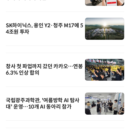
SK하이닉스, 용인 Y2·청주 M17에 5
4조원 투자
창사 첫 파업까지 갔던 카카오…연봉
6.3% 인상 합의
국립광주과학관, '여름방학 AI 탐사
대' 운영…10개 AI 동아리 참가