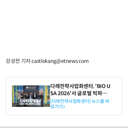
강성전 기자 castlekang@etnews.com
다래전략사업화센터, 'BIO U
SA 2026'서 글로벌 빅파마
와의 비즈니스 미팅 지원…K
[다래전략사업화센터] 뉴스룸 바
로가기>
-바이오 해외 진출 교두보 확
보