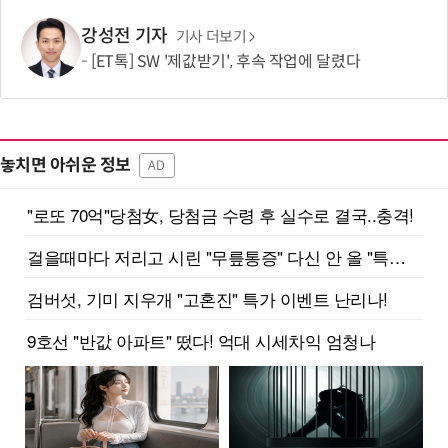
강성전 기자
기사 더보기
[ET톡] SW '제값받기', 후속 작업에 달렸다
놓치면 아쉬운 정보
AD