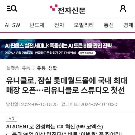
AI·SW
반도체
전자
모빌리티
통신
경제
플랫폼·유통
유통·생활
유니클로, 잠실 롯데월드몰에 국내 최대
매장 오픈…리유니클로 스튜디오 첫선
발행일 : 2024-09-10 10:20
업데이트 : 2024-09-10 10:20
AI AGENT로 완성하는 CX 혁신 (9/9 코엑스)