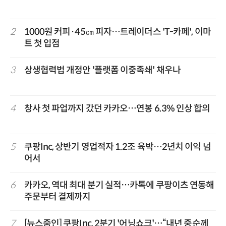
2
1000원 커피·45㎝ 피자…트레이더스 'T-카페', 이마
트 첫 입점
3
상생협력법 개정안 '플랫폼 이중족쇄' 채우나
4
창사 첫 파업까지 갔던 카카오…연봉 6.3% 인상 합의
5
쿠팡Inc, 상반기 영업적자 1.2조 육박…2년치 이익 넘
어서
6
카카오, 역대 최대 분기 실적…카톡에 쿠팡이츠 연동해
주문부터 결제까지
7
[뉴스줌인] 쿠팡Inc, 2분기 '어닝쇼크'…“내년 중순께