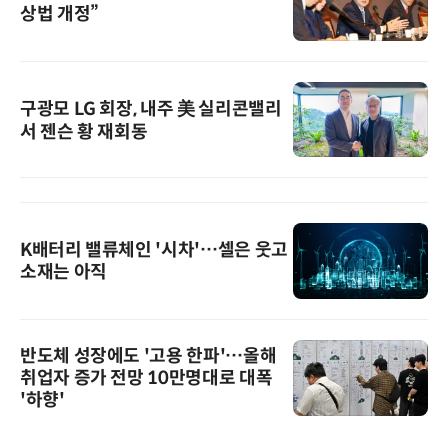
상법 개정”
구광모 LG 회장, 내주 美 실리콘밸리
서 젠슨 황 재회동
K배터리 밸류체인 '시차'…셀은 웃고
소재는 아직
반도체 성장에도 '고용 한파'…올해
취업자 증가 전망 10만명대로 대폭
'하향'