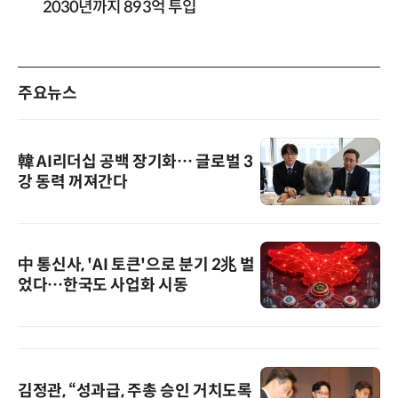
2030년까지 893억 투입
주요뉴스
韓 AI리더십 공백 장기화… 글로벌 3
강 동력 꺼져간다
中 통신사, 'AI 토큰'으로 분기 2兆 벌
었다…한국도 사업화 시동
김정관, “성과급, 주총 승인 거치도록