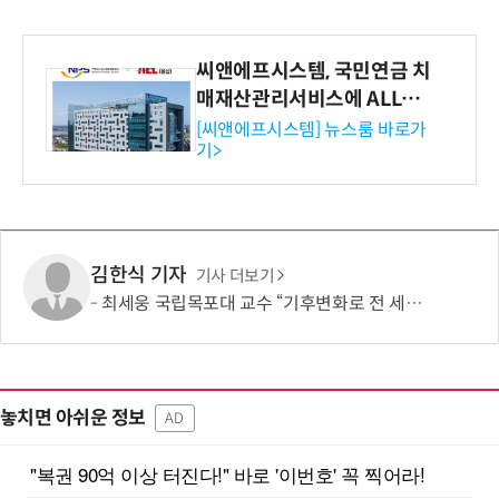
씨앤에프시스템, 국민연금 치
매재산관리서비스에 ALL# E
RP 공급
[씨앤에프시스템] 뉴스룸 바로가
기>
김한식 기자
기사 더보기
최세웅 국립목포대 교수 “기후변화로 전 세계 나비 서식지 빠르게 재편” 국제 공동연구
놓치면 아쉬운 정보
AD