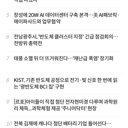
직접 나섰다
5
장성에 20㎿ AI 데이터센터 구축 본격…美 AI패브릭·
에이파사드와 업무협약
6
전남광주시, '반도체 클러스터 지정' 긴급 점검회의…
전방위 총력전
7
태풍 소멸 뒤 더 뜨거워진다…'재난급 폭염' 장기화
8
KIST, 기존 반도체 공정으로 전기·빛 신호 한 번에 읽
는 '광반도체 BCI 칩' 구현
9
[르포]아이들이 직접 첨단 전자현미경 다루며 과학원
리 체득...과학체험 제공 '주니어닥터' 현장
10
전북 김제에 캐나다 첨단 배터리 기업 들어선다…