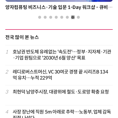
양자컴퓨팅 비즈니스·기술 입문 1-Day 워크샵 - 큐비트·양자 알고리듬·Qiskit 실습으로 이해하는 차세대
전국 많이 본 뉴스
1
호남권 반도체 유례없는 '속도전'…정부·지자체·기관
·기업 원팀으로 '2030년 6월 양산' 목표
2
레디로버스트머신, VC 30여곳 경쟁 끝 시리즈B 134
억 유치…누적 229억
3
최현덕 남양주시장, 대광위에 철도·도로망 확충 요청
4
사장 장난에 직원 5m 아래로 추락…노동부, 업체 감독