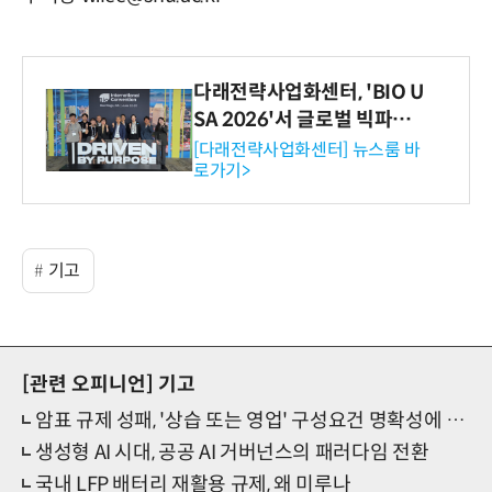
다래전략사업화센터, 'BIO U
SA 2026'서 글로벌 빅파마
와의 비즈니스 미팅 지원…K
[다래전략사업화센터] 뉴스룸 바
로가기>
-바이오 해외 진출 교두보 확
보
기고
[관련 오피니언]
기고
암표 규제 성패, '상습 또는 영업' 구성요건 명확성에 달렸다
생성형 AI 시대, 공공 AI 거버넌스의 패러다임 전환
국내 LFP 배터리 재활용 규제, 왜 미루나