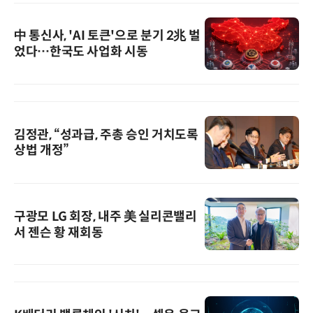
中 통신사, 'AI 토큰'으로 분기 2兆 벌
었다…한국도 사업화 시동
김정관, “성과급, 주총 승인 거치도록
상법 개정”
구광모 LG 회장, 내주 美 실리콘밸리
서 젠슨 황 재회동