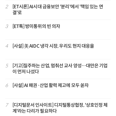
2
[ET시론] AI시대 금융보안 '분리'에서 '책임 있는 연
결'로
3
[ET톡] 방미통위의 빈 의자
4
[사설] 美 AIDC 냉각 시장, 우리도 현지 대응을
5
[기고]질주하는 산업, 멈춰선 교사 양성…대만은 기업
이 먼저 나섰다
6
[사설] AI 패권·산업 활력 제고에 모두 쏟자
7
[디지털문서 인사이트] 디지털통상협정, '상호인정 체
계'라는 다리가 필요하다