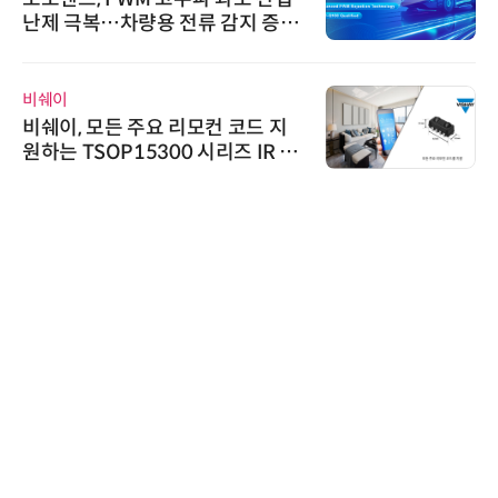
026'서 글로벌 빅파마와의 비즈니
스 미팅 지원…K-바이오 해외 진출
교두보 확보
인아그룹
'자동화 산업의 새로운 가능성'…
인아그룹 전국 7개 도시 세미나 페
어 개최
로옴세미컨덕터코리아
로옴, 업계 최고 수준의 Wide-SOA
구현한 차량용 MOSFET 개발