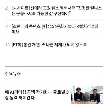
8
[人사이트] 신애라 교원 웰스 앰배서더 “진정한 웰니스
는 균형…지속 가능한 삶 구현해야”
9
[조현래의 콘텐츠 脈] 〈15〉문화기술과 K컬처산업의
미래
10
[ET톡] 통관 개편, 또 다른 제재가 되지 않도록
주요뉴스
韓 AI리더십 공백 장기화… 글로벌 3
강 동력 꺼져간다