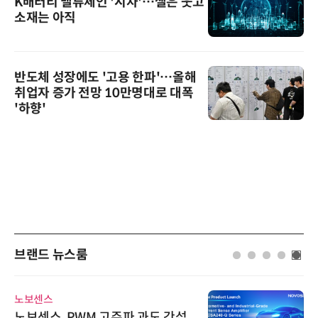
K배터리 밸류체인 '시차'…셀은 웃고
소재는 아직
반도체 성장에도 '고용 한파'…올해
취업자 증가 전망 10만명대로 대폭
'하향'
브랜드 뉴스룸
다래전략사업화센터
다래전략사업화센터, 'BIO USA 2