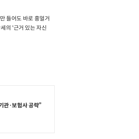
 번만 들어도 바로 흥얼거
9세의 '근거 있는 자신
기관·보험사 공략”