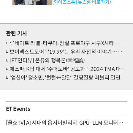
이터'에 DQ인증 최고 등급
[와이즈스톤] 뉴스룸 바로가기>
수여
관련 기사
루네이트 카엘·타쿠마, 잠실 프로야구 시구X시타…차세대 '운동돌' 기대
보이넥스트도어 "'19.99'는 우리 자전적 이야기…역대급 자신"
[ET인터뷰] 온유의 행복론(幸福論)
에스파, K팝 대세 '수퍼노바' 공고화…2024 TMA 대상 등 톱질주 시작
'엄친아' 정소민, '털털↔달달' 갈팡질팡 러블리 열연
ET Events
[올쇼TV] AI 시대의 옵저버빌리티: GPU·LLM 모니터링부터 AI 기반 장애 대응까지 (8/11 생방송)