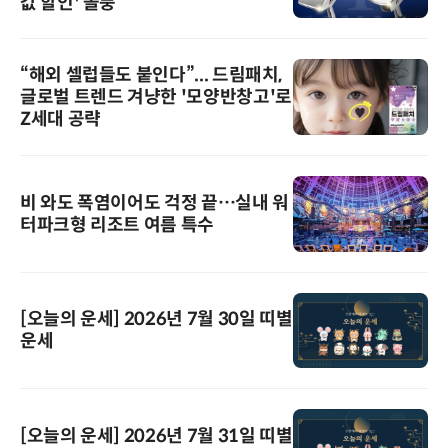
값 할인' 돌풍
“해외 셀럽들도 붙인다”... 드림패치,
글로벌 트렌드 겨냥한 '모양반창고'로
Z세대 공략
비 와도 폭염이어도 걱정 끝…실내 워
터파크형 리조트 여름 특수
[오늘의 운세] 2026년 7월 30일 띠별
운세
[오늘의 운세] 2026년 7월 31일 띠별