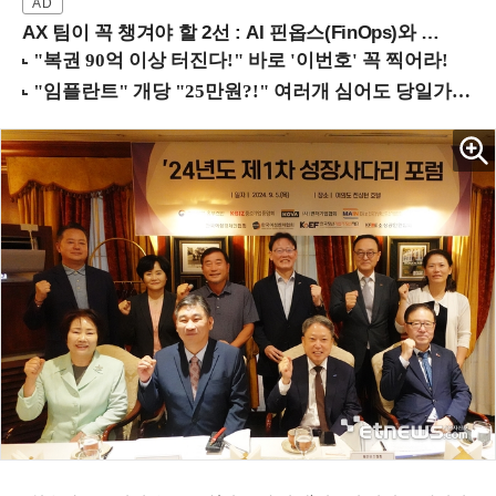
AX 팀이 꼭 챙겨야 할 2선 : AI 핀옵스(FinOps)와 토큰 거버넌스 (8/21 잠실역)