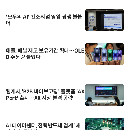
'모두의 AI' 컨소시엄 영입 경쟁 불붙
어
애플, 패널 재고 보유기간 확대…OLE
D 주문량 늘었다
웹케시,'B2B 바이브코딩' 플랫폼 'AX
Port' 출시…AX 시장 본격 공략
AI 데이터센터, 전력반도체 업계 '새