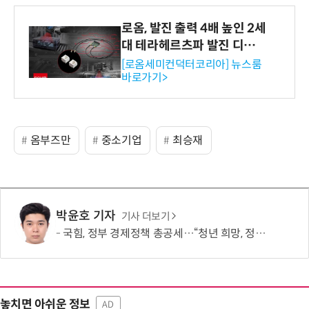
로옴, 발진 출력 4배 높인 2세
대 테라헤르츠파 발진 디바이
스 개발
[로옴세미컨덕터코리아] 뉴스룸
바로가기>
옴부즈만
중소기업
최승재
박윤호 기자
기사 더보기
국힘, 정부 경제정책 총공세…“청년 희망, 정권교체 외 해답 없어”
놓치면 아쉬운 정보
AD