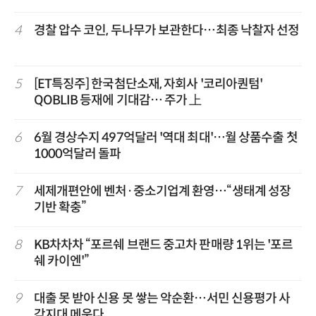
4
경찰 압수 코인, 두나무가 보관한다…최종 낙찰자 선정
5
[ET특징주] 한국첨단소재, 자회사 '코리아퀀텀'
QOBLIB 등재에 기대감… 주가 上
6
6월 경상수지 497억달러 '역대 최대'…월 상품수출 첫
1000억달러 돌파
7
세제개편안에 벤처·중소기업계 환영…“생태계 성장
기반 확충”
8
KB차차차 “포르쉐 브랜드 중고차 판매량 1위는 '포르
쉐 카이엔'”
9
대출 못 받아 신용 못 쌓는 악순환…서민 신용평가 사
각지대 메운다