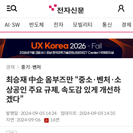
AI·SW
반도체
전자
모빌리티
통신
경제
경제
중기·벤처
최승재 中企 옴부즈만 “중소·벤처·소
상공인 주요 규제, 속도감 있게 개선하
겠다”
발행일 : 2024-09-05 14:24
업데이트 : 2024-09-05 14:35
지면 :
2024-09-06
16면