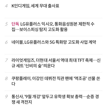
4
K인디게임, 세계 무대 출사표
5
단독
LG유플러스 익시오, 통화음성원본 제한적 수
집…보이스피싱 탐지 고도화 활용
6
네이블, LG유플러스와 5G 특화망 고도화 사업 계약
7
라이엇게임즈, 더현대 서울서 역대 최대 TFT 축제…신
규 세트 '신비의 숲' 띄운다
8
쿠팡플레이, 이강인 데뷔전 직관 팬에 '역조공' 선물 쏜
다
9
통신사, '9월 개강' 앞두고 유학생 확보 총력…순증 경
쟁 새 격전지