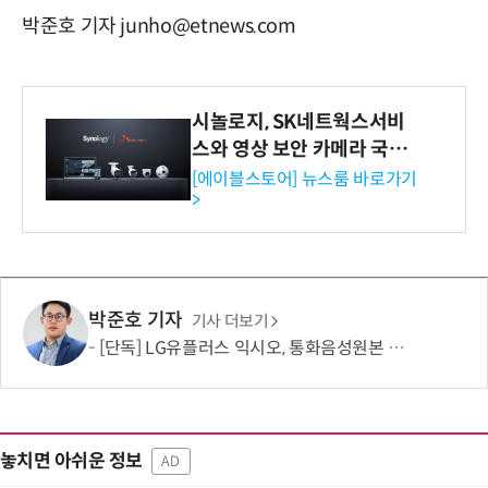
박준호 기자 junho@etnews.com
시놀로지, SK네트웍스서비
스와 영상 보안 카메라 국내
독점 판매 파트너십 체결
[에이블스토어] 뉴스룸 바로가기
>
박준호 기자
기사 더보기
[단독] LG유플러스 익시오, 통화음성원본 제한적 수집…보이스피싱 탐지 고도화 활용
놓치면 아쉬운 정보
AD