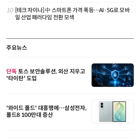
10
[테크 차이나] 中 스마트폰 가격 폭등…AI·5G로 모바
일 산업 패러다임 전환 모색
주요뉴스
단독
토스 보안솔루션, 외산 지우고
'타이탄' 도입
'와이드 폴드' 대흥행에…삼성전자,
폴드8 100만대 증산