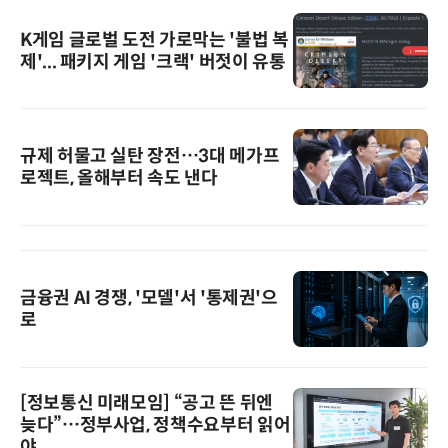
K게임 글로벌 도전 가로막는 '불법 복
제'... 패키지 게임 '크랙' 버젓이 유통
규제 허물고 실탄 장전…3대 메가프
로젝트, 올해부터 속도 낸다
금융권 AI 경쟁, '모델'서 '통제권'으
로
[정보통신 미래모임] “공고 뜬 뒤엔
늦다”…정부사업, 정책수요부터 읽어
야