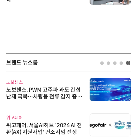
브랜드 뉴스룸
다래전략사업화센터
M 고주파 과도 간섭
다래전략사업화센터, 
량용 전류 감지 증폭
026'서 글로벌
스 미팅 지원…K
교두보 확보
와이즈스톤
허브 '2026 AI 전
와이즈스톤, 에이데
사업' 컨소시엄 선정
수집 데이터'에 