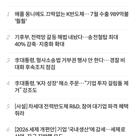
1
애플 몽니에도 끄떡없는 K반도체… 7월 수출 989억불
'훨훨'
2
기후부, 전력망 갈등 해법 내놨다…송전철탑 최대
40% 감축·지중화 확대
3
李대통령, 형사소송법 거부권 행사 안 한다… 경찰 비
대화 후속조치 점검
4
李대통령, 'K자 성장' 해소 주문…“기업 투자 걸림돌 제
거” 강조도
5
[사설] 차세대 전력반도체 R&D, 참여 대기업 파격 혜택
줘라
6
[2026 세제 개편안] 기업 '국내생산'에 감세…세제로