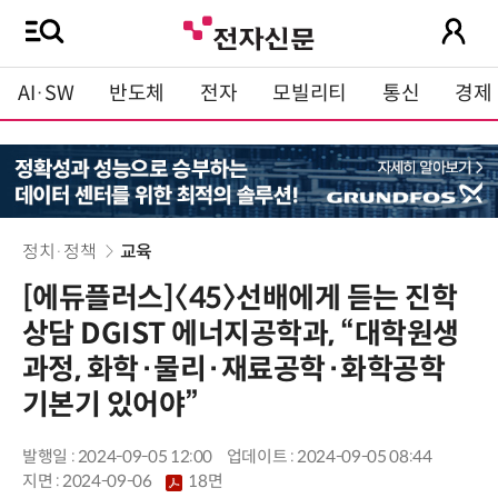
AI·SW
반도체
전자
모빌리티
통신
경제
정치·정책
교육
[에듀플러스]〈45〉선배에게 듣는 진학
상담 DGIST 에너지공학과, “대학원생
과정, 화학·물리·재료공학·화학공학
기본기 있어야”
발행일 : 2024-09-05 12:00
업데이트 : 2024-09-05 08:44
지면 :
2024-09-06
18면