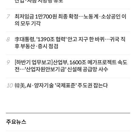
산업·자금 지방행 유도
7
최저임금 1만700원 최종 확정…노동계·소상공인 이
의 모두 기각
8
李대통령, '1390조 협력' 안고 지구 한 바퀴…귀국 직
후 부동산·증시 점검
9
[하반기 업무보고]산업부, 1600조 메가프로젝트 속도
전…'산업자원안보기금' 신설해 공급망 사수
10
韓美, AI·양자기술 '국제표준' 주도권 잡는다
주요뉴스