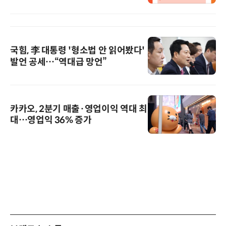
국힘, 李 대통령 '형소법 안 읽어봤다'
발언 공세…“역대급 망언”
카카오, 2분기 매출·영업이익 역대 최
대…영업익 36% 증가