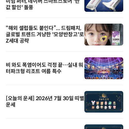
미엄 퍼터, 네이버 스마트스토어 '반
값 할인' 돌풍
“해외 셀럽들도 붙인다”... 드림패치,
글로벌 트렌드 겨냥한 '모양반창고'로
Z세대 공략
비 와도 폭염이어도 걱정 끝…실내 워
터파크형 리조트 여름 특수
[오늘의 운세] 2026년 7월 30일 띠별
운세