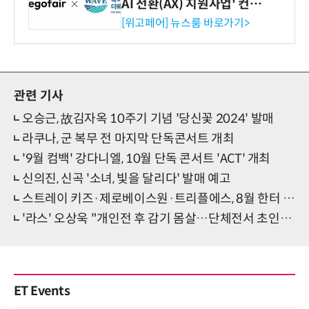
AI 전환(AX) 지원사업' 컨소
시엄 선정
[위고페어] 뉴스룸 바로가기>
관련 기사
오승근, 故김자옥 10주기 기념 '당신꽃 2024' 발매
라쿠나, 군 복무 전 마지막 단독콘서트 개최
'9월 컴백' 강다니엘, 10월 단독 콘서트 'ACT' 개최
신의진, 신곡 '소녀, 빛을 달리다' 발매 예고
스트레이 키즈·제로베이스원·트리플에스, 8월 한터 월간차트 각 부문 1위
'라스' 오상욱 "개인전 후 감기 몸살…단체전서 초인적 힘 발휘"
ET Events